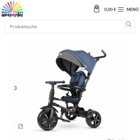
0
0,00
€
MENÜ
Klick zum Vergrößern