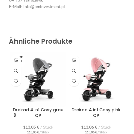
04-937 Warszawa,
E-Mail: info@pminvestment.pl
Ähnliche Produkte
AUSVE
RKAUF
T
Dreirad 4 in1 Cosy grau
Dreirad 4 in1 Cosy pink
Dre
QP
QP
113,05
€
Stück
113,06
€
Stück
113,05
€
/
Stück
113,06
€
/
Stück