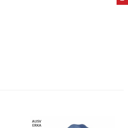
AUSV
AU
ERKA
ER