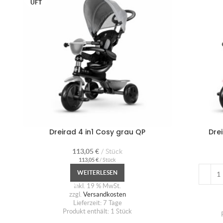
UFT
Dreirad 4 in1 Cosy grau QP
Dre
113,05
€
Stück
113,05
€
/
Stück
WEITERLESEN
inkl. 19 % MwSt.
zzgl.
Versandkosten
Lieferzeit:
7 Tage
Produkt enthält: 1
Stück