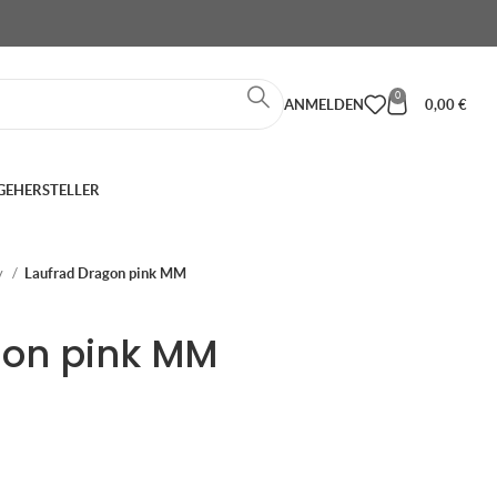
0
ANMELDEN
0,00
€
GE
HERSTELLER
y
Laufrad Dragon pink MM
gon pink MM