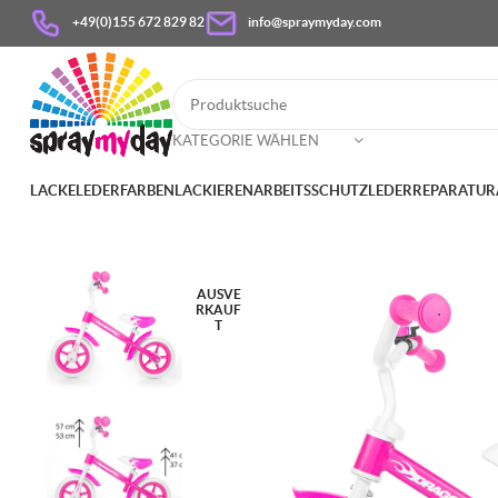
+49(0)155 672 829 82
info@spraymyday.com
KATEGORIE WÄHLEN
LACKE
LEDERFARBEN
LACKIEREN
ARBEITSSCHUTZ
LEDERREPARATUR
AUSVE
RKAUF
T