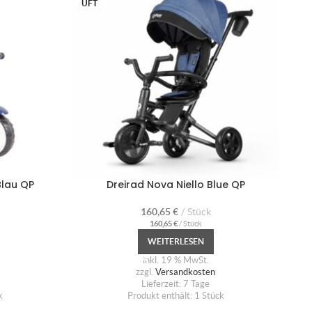
UFT
U
Blau QP
Dreirad Nova Niello Blue QP
160,65
€
Stück
160,65
€
/
Stück
WEITERLESEN
inkl. 19 % MwSt.
zzgl.
Versandkosten
Lieferzeit:
7 Tage
k
Produkt enthält: 1
Stück