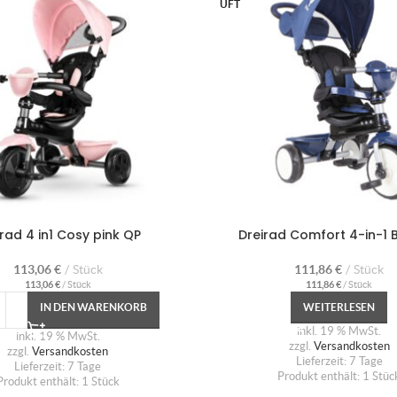
UFT
irad 4 in1 Cosy pink QP
Dreirad Comfort 4-in-1 
113,06
€
Stück
111,86
€
Stück
113,06
€
/
Stück
111,86
€
/
Stück
IN DEN WARENKORB
WEITERLESEN
inkl. 19 % MwSt.
inkl. 19 % MwSt.
zzgl.
Versandkosten
zzgl.
Versandkosten
Lieferzeit:
7 Tage
Lieferzeit:
7 Tage
Produkt enthält: 1
Stüc
Produkt enthält: 1
Stück