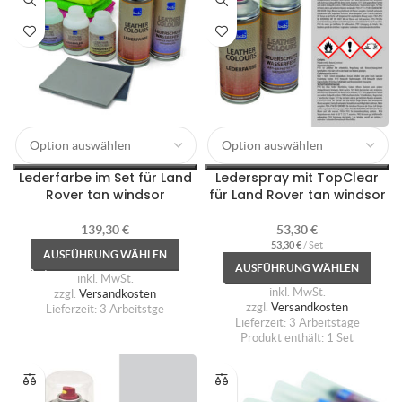
Lederfarbe im Set für Land
Lederspray mit TopClear
Rover tan windsor
für Land Rover tan windsor
139,30
€
53,30
€
53,30
€
/
Set
AUSFÜHRUNG WÄHLEN
AUSFÜHRUNG WÄHLEN
inkl. MwSt.
inkl. MwSt.
zzgl.
Versandkosten
zzgl.
Versandkosten
Lieferzeit:
3 Arbeitstge
Lieferzeit:
3 Arbeitstage
Produkt enthält: 1
Set