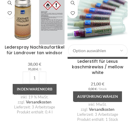
Lederspray Nachkaufartikel
für Landrover tan windsor
Lederstift für Lexus
38,00
€
kaschmirewiss / mellow
95,00
€
/
l
white
21,00
€
IN DEN WARENKORB
0,00
€
/
Stück
AUSFÜHRUNG WÄHLEN
inkl. 19 % MwSt.
zzgl.
Versandkosten
inkl. MwSt.
Lieferzeit:
3 Arbeitstage
zzgl.
Versandkosten
Produkt enthält: 0,4
l
Lieferzeit:
3 Arbeitstage
Produkt enthält: 1
Stück