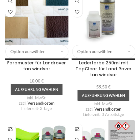
Farbmuster für Landrover
Lederfarbe 250ml mit
tan windsor
TopClear für Land Rover
tan windsor
10,00
€
59,50
€
AUSFÜHRUNG WÄHLEN
AUSFÜHRUNG WÄHLEN
inkl. MwSt.
zzgl.
Versandkosten
inkl. MwSt.
Lieferzeit:
3 Tage
zzgl.
Versandkosten
Lieferzeit:
3 Arbeitstge