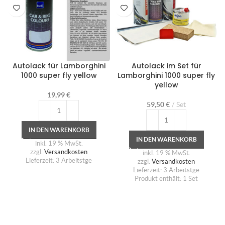
Autolack für Lamborghini
Autolack im Set für
1000 super fly yellow
Lamborghini 1000 super fly
yellow
19,99
€
59,50
€
Set
IN DEN WARENKORB
IN DEN WARENKORB
inkl. 19 % MwSt.
zzgl.
Versandkosten
inkl. 19 % MwSt.
Lieferzeit:
3 Arbeitstge
zzgl.
Versandkosten
Lieferzeit:
3 Arbeitstge
Produkt enthält: 1
Set