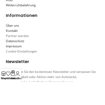
Widerrufsbelehrung
Informationen
Über uns
Kontakt
Partner werden
Datenschutz
Impressum
Cookie-Einstellungen
Newsletter
Abonnieren Sie den kostenlosen Newsletter und verpassen Sie
0
keine Neuigkeit oder Aktion mehr von Autolacke,
Shop
Wunschliste
Warenkorb
Mein Konto
Motorradlacke, Lederfarben | Spraymyday.com.
* Alle Preise inkl. gesetzl. Mehrwertsteuer zzgl.
Versandkosten
und ggf. Nachnahmegebühren, wenn nicht anders beschrieben