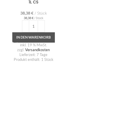
1L CS
38,38
€
Stück
38,38
€
/
Stück
IN DEN WARENKORB
inkl. 19 % MwSt.
zzgl.
Versandkosten
Lieferzeit:
7 Tage
Produkt enthält: 1
Stück