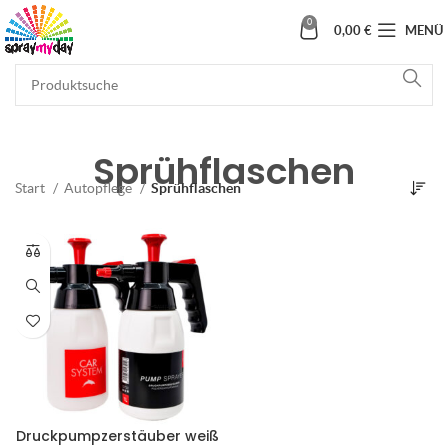
0
0,00
€
MENÜ
Sprühflaschen
Start
Autopflege
Sprühflaschen
Druckpumpzerstäuber weiß