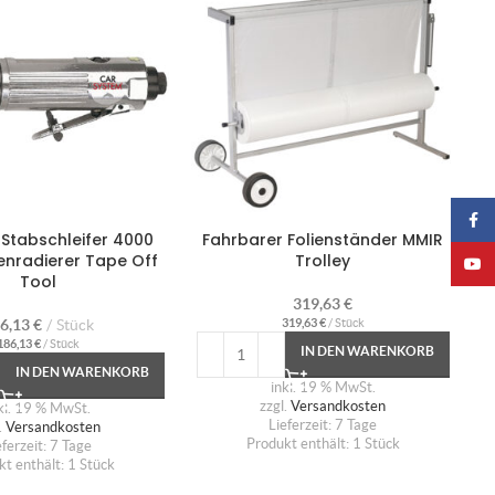
Faceb
 Stabschleifer 4000
Fahrbarer Folienständer MMIR
ienradierer Tape Off
Trolley
YouTu
Tool
319,63
€
6,13
€
Stück
319,63
€
/
Stück
186,13
€
/
Stück
IN DEN WARENKORB
IN DEN WARENKORB
inkl. 19 % MwSt.
zzgl.
Versandkosten
kl. 19 % MwSt.
Lieferzeit:
7 Tage
.
Versandkosten
Produkt enthält: 1
Stück
eferzeit:
7 Tage
kt enthält: 1
Stück