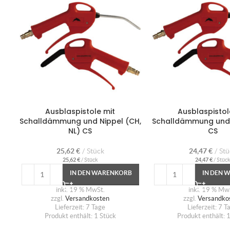
Ausblaspistole mit
Ausblaspistol
Schalldämmung und Nippel (CH,
Schalldämmung und 
NL) CS
CS
25,62
€
Stück
24,47
€
Stü
25,62
€
/
Stück
24,47
€
/
Stüc
IN DEN WARENKORB
IN DEN 
inkl. 19 % MwSt.
inkl. 19 % Mw
zzgl.
Versandkosten
zzgl.
Versandko
Lieferzeit:
7 Tage
Lieferzeit:
7 T
Produkt enthält: 1
Stück
Produkt enthält: 