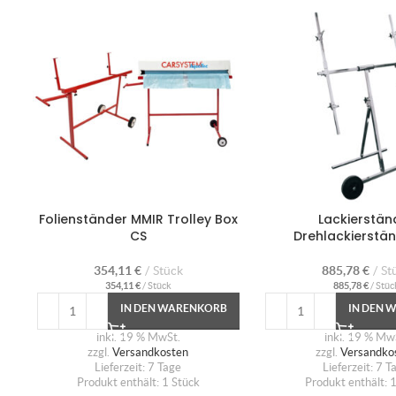
Folienständer MMIR Trolley Box
Lackierstän
CS
Drehlackierstä
354,11
€
Stück
885,78
€
St
354,11
€
/
Stück
885,78
€
/
Stüc
IN DEN WARENKORB
IN DEN 
inkl. 19 % MwSt.
inkl. 19 % Mw
zzgl.
Versandkosten
zzgl.
Versandko
Lieferzeit:
7 Tage
Lieferzeit:
7 T
Produkt enthält: 1
Stück
Produkt enthält: 