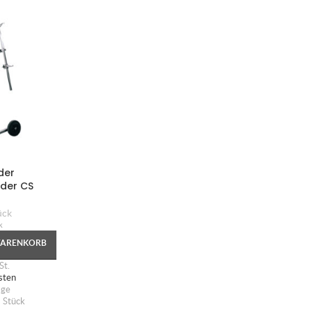
der
nder CS
ück
k
WARENKORB
St.
sten
age
1
Stück