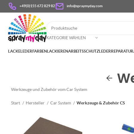
+49(0)155 672 829 82
info@spraymyday.com
KATEGORIE WÄHLEN
LACKE
LEDERFARBEN
LACKIEREN
ARBEITSSCHUTZ
LEDERREPARATUR
We
Werkzeuge und Zubehör vom Car System
Start
Hersteller
Car System
Werkzeuge & Zubehör CS