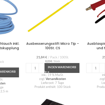
hlauch inkl.
Ausbesserungsstift Micro Tip –
Ausblaspis
itskupplung
100St. CS
und 
21,84
€
Pack / 100St.
2
ück
0,22
€
/
Stück
IN DEN WARENKORB
WARENKORB
inkl. 19 % MwSt.
in
zzgl.
Versandkosten
zzgl
St.
Lieferzeit:
7 Tage
Li
sten
Produkt enthält: 100
Stück
Produ
age
12,5
m