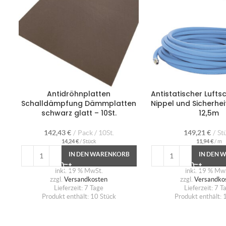
Antidröhnplatten
Antistatischer Luftsc
Schalldämpfung Dämmplatten
Nippel und Sicherhe
schwarz glatt – 10St.
12,5m
142,43
€
Pack / 10St.
149,21
€
St
14,24
€
/
Stück
11,94
€
/
m
IN DEN WARENKORB
IN DEN 
inkl. 19 % MwSt.
inkl. 19 % Mw
zzgl.
Versandkosten
zzgl.
Versandko
Lieferzeit:
7 Tage
Lieferzeit:
7 T
Produkt enthält: 10
Stück
Produkt enthält: 