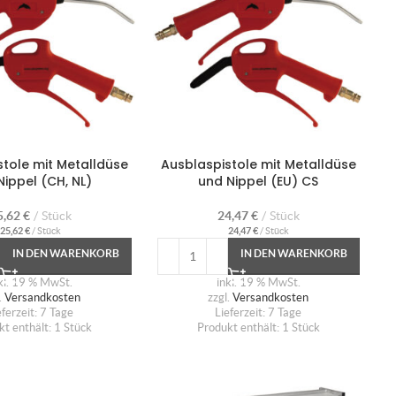
tole mit Metalldüse
Ausblaspistole mit Metalldüse
Nippel (CH, NL)
und Nippel (EU) CS
5,62
€
Stück
24,47
€
Stück
25,62
€
/
Stück
24,47
€
/
Stück
IN DEN WARENKORB
IN DEN WARENKORB
kl. 19 % MwSt.
inkl. 19 % MwSt.
.
Versandkosten
zzgl.
Versandkosten
eferzeit:
7 Tage
Lieferzeit:
7 Tage
kt enthält: 1
Stück
Produkt enthält: 1
Stück