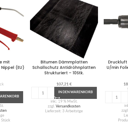
e mit
Bitumen Dämmplatten
Druckluft
Nippel (EU)
Schallschutz Antidröhnplatten
U/min Fol
Strukturiert – 10Stk.
ck
107,21
€
18
k
IN DEN WARENKORB
WARENKORB
inkl. 19 % MwSt.
St.
in
zzgl.
Versandkosten
sten
zzgl
Lieferzeit:
3 Arbeitstge
age
Li
1
Stück
Produ