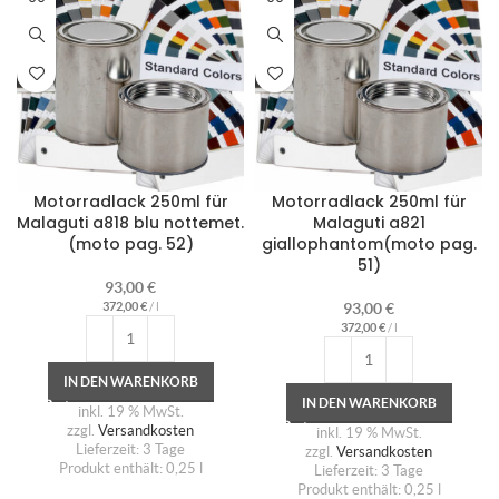
Motorradlack 250ml für
Motorradlack 250ml für
Malaguti a818 blu nottemet.
Malaguti a821
(moto pag. 52)
giallophantom(moto pag.
51)
93,00
€
372,00
€
/
l
93,00
€
372,00
€
/
l
IN DEN WARENKORB
IN DEN WARENKORB
inkl. 19 % MwSt.
zzgl.
Versandkosten
inkl. 19 % MwSt.
Lieferzeit:
3 Tage
zzgl.
Versandkosten
Produkt enthält: 0,25
l
Lieferzeit:
3 Tage
Produkt enthält: 0,25
l