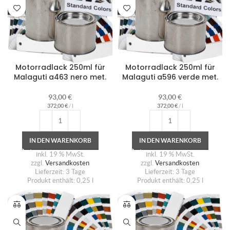
Motorradlack 250ml für
Motorradlack 250ml für
Malaguti a463 nero met.
Malaguti a596 verde met.
93,00
€
93,00
€
372,00
€
/
l
372,00
€
/
l
IN DEN WARENKORB
IN DEN WARENKORB
inkl. 19 % MwSt.
inkl. 19 % MwSt.
zzgl.
Versandkosten
zzgl.
Versandkosten
Lieferzeit:
3 Tage
Lieferzeit:
3 Tage
Produkt enthält: 0,25
l
Produkt enthält: 0,25
l