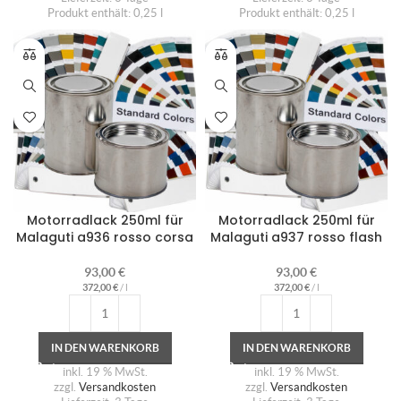
Produkt enthält: 0,25
l
Produkt enthält: 0,25
l
Motorradlack 250ml für
Motorradlack 250ml für
Malaguti a936 rosso corsa
Malaguti a937 rosso flash
93,00
€
93,00
€
372,00
€
/
l
372,00
€
/
l
IN DEN WARENKORB
IN DEN WARENKORB
inkl. 19 % MwSt.
inkl. 19 % MwSt.
zzgl.
Versandkosten
zzgl.
Versandkosten