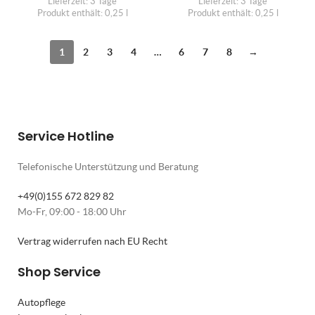
Lieferzeit:
3 Tage
Lieferzeit:
3 Tage
Produkt enthält: 0,25
l
Produkt enthält: 0,25
l
1
2
3
4
…
6
7
8
→
Service Hotline
Telefonische Unterstützung und Beratung
+49(0)155 672 829 82
Mo-Fr, 09:00 - 18:00 Uhr
Vertrag widerrufen nach EU Recht
Shop Service
Autopflege