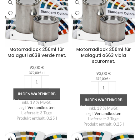
Motorradlack 250ml für
Motorradlack 250ml für
Malaguti a638 verde met.
Malaguti a663 viola
scuromet.
93,00
€
372,00
€
/
l
93,00
€
372,00
€
/
l
IN DEN WARENKORB
IN DEN WARENKORB
inkl. 19 % MwSt.
zzgl.
Versandkosten
inkl. 19 % MwSt.
Lieferzeit:
3 Tage
zzgl.
Versandkosten
Produkt enthält: 0,25
l
Lieferzeit:
3 Tage
Produkt enthält: 0,25
l