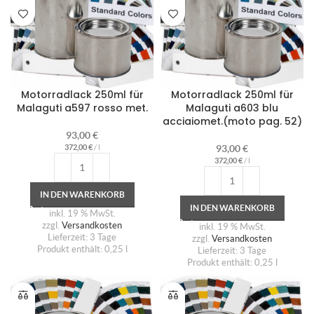
Motorradlack 250ml für
Motorradlack 250ml für
Malaguti a597 rosso met.
Malaguti a603 blu
acciaiomet.(moto pag. 52)
93,00
€
372,00
€
/
l
93,00
€
372,00
€
/
l
IN DEN WARENKORB
IN DEN WARENKORB
inkl. 19 % MwSt.
zzgl.
Versandkosten
inkl. 19 % MwSt.
Lieferzeit:
3 Tage
zzgl.
Versandkosten
Produkt enthält: 0,25
l
Lieferzeit:
3 Tage
Produkt enthält: 0,25
l