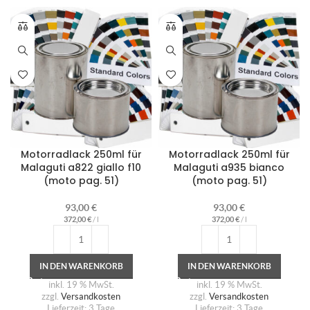
Motorradlack 250ml für
Motorradlack 250ml für
Malaguti a822 giallo f10
Malaguti a935 bianco
(moto pag. 51)
(moto pag. 51)
93,00
€
93,00
€
372,00
€
/
l
372,00
€
/
l
IN DEN WARENKORB
IN DEN WARENKORB
inkl. 19 % MwSt.
inkl. 19 % MwSt.
zzgl.
Versandkosten
zzgl.
Versandkosten
Lieferzeit:
3 Tage
Lieferzeit:
3 Tage