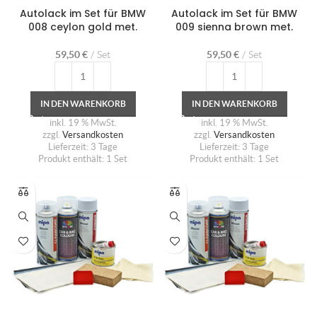
Autolack im Set für BMW
Autolack im Set für BMW
008 ceylon gold met.
009 sienna brown met.
59,50
€
Set
59,50
€
Set
IN DEN WARENKORB
IN DEN WARENKORB
inkl. 19 % MwSt.
inkl. 19 % MwSt.
zzgl.
Versandkosten
zzgl.
Versandkosten
Lieferzeit:
3 Tage
Lieferzeit:
3 Tage
Produkt enthält: 1
Set
Produkt enthält: 1
Set