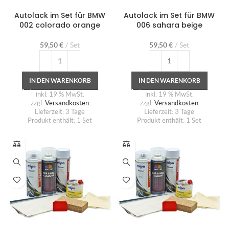
Autolack im Set für BMW
Autolack im Set für BMW
002 colorado orange
006 sahara beige
59,50
€
Set
59,50
€
Set
IN DEN WARENKORB
IN DEN WARENKORB
inkl. 19 % MwSt.
inkl. 19 % MwSt.
zzgl.
Versandkosten
zzgl.
Versandkosten
Lieferzeit:
3 Tage
Lieferzeit:
3 Tage
Produkt enthält: 1
Set
Produkt enthält: 1
Set