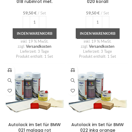
018 rubinrot met.
020 korall
59,50
€
Set
59,50
€
Set
IN DEN WARENKORB
IN DEN WARENKORB
inkl. 19 % MwSt.
inkl. 19 % MwSt.
zzgl.
Versandkosten
zzgl.
Versandkosten
Lieferzeit:
3 Tage
Lieferzeit:
3 Tage
Produkt enthält: 1
Set
Produkt enthält: 1
Set
Autolack im Set für BMW
Autolack im Set für BMW
021 malaga rot
022 inka orange