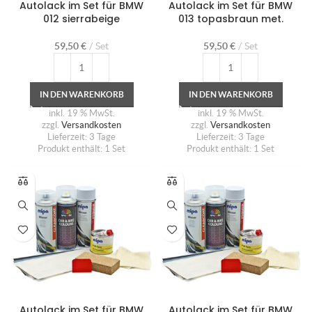
Autolack im Set für BMW
Autolack im Set für BMW
012 sierrabeige
013 topasbraun met.
59,50
€
Set
59,50
€
Set
IN DEN WARENKORB
IN DEN WARENKORB
inkl. 19 % MwSt.
inkl. 19 % MwSt.
zzgl.
Versandkosten
zzgl.
Versandkosten
Lieferzeit:
3 Tage
Lieferzeit:
3 Tage
Produkt enthält: 1
Set
Produkt enthält: 1
Set
Autolack im Set für BMW
Autolack im Set für BMW