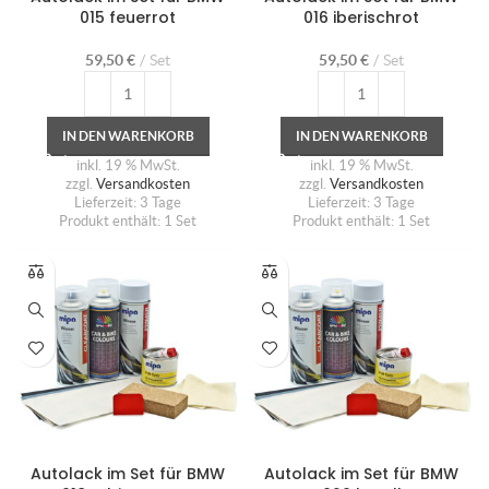
015 feuerrot
016 iberischrot
59,50
€
Set
59,50
€
Set
IN DEN WARENKORB
IN DEN WARENKORB
inkl. 19 % MwSt.
inkl. 19 % MwSt.
zzgl.
Versandkosten
zzgl.
Versandkosten
Lieferzeit:
3 Tage
Lieferzeit:
3 Tage
Produkt enthält: 1
Set
Produkt enthält: 1
Set
Autolack im Set für BMW
Autolack im Set für BMW