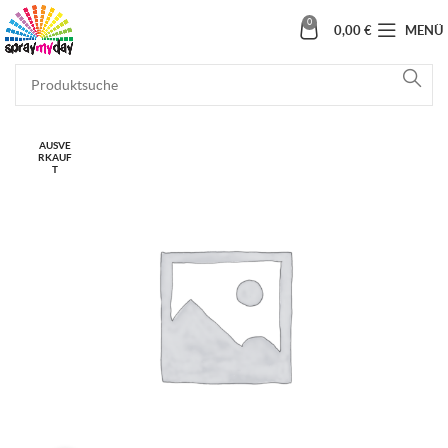
0
0,00
€
MENÜ
AUSVE
RKAUF
T