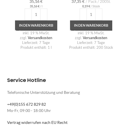
35,16
€
37,35
€
Pack / 200St.
35,16
€
/
l
0,19
€
/
Stück
IN DEN WARENKORB
IN DEN WARENKORB
inkl. 19 % MwSt.
inkl. 19 % MwSt.
zzgl.
Versandkosten
zzgl.
Versandkosten
Lieferzeit:
7 Tage
Lieferzeit:
7 Tage
Produkt enthält: 1
l
Produkt enthält: 200
Stück
Service Hotline
Telefonische Unterstützung und Beratung
+49(0)155 672 829 82
Mo-Fr, 09:00 - 18:00 Uhr
Vertrag widerrufen nach EU Recht