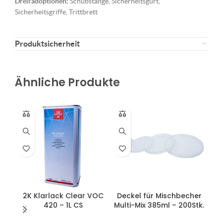
Dreiradoptionen:
Schubstange, Sicherheitsgurt,
Sicherheitsgriffe, Trittbrett
Produktsicherheit
Ähnliche Produkte
2K Klarlack Clear VOC
Deckel für Mischbecher
420 – 1L CS
Multi-Mix 385ml – 200Stk.
E