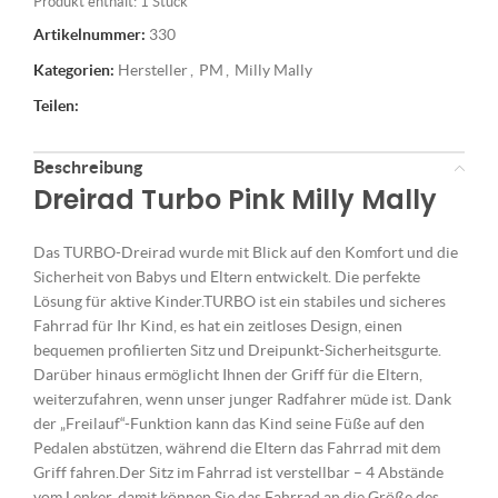
Produkt enthält: 1
Stück
Artikelnummer:
330
Kategorien:
Hersteller
,
PM
,
Milly Mally
Teilen:
Beschreibung
Dreirad Turbo Pink Milly Mally
Das TURBO-Dreirad wurde mit Blick auf den Komfort und die
Sicherheit von Babys und Eltern entwickelt. Die perfekte
Lösung für aktive Kinder.TURBO ist ein stabiles und sicheres
Fahrrad für Ihr Kind, es hat ein zeitloses Design, einen
bequemen profilierten Sitz und Dreipunkt-Sicherheitsgurte.
Darüber hinaus ermöglicht Ihnen der Griff für die Eltern,
weiterzufahren, wenn unser junger Radfahrer müde ist. Dank
der „Freilauf“-Funktion kann das Kind seine Füße auf den
Pedalen abstützen, während die Eltern das Fahrrad mit dem
Griff fahren.Der Sitz im Fahrrad ist verstellbar – 4 Abstände
vom Lenker, damit können Sie das Fahrrad an die Größe des