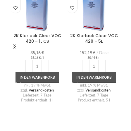
2K Klarlack Clear VOC
2K Klarlack Clear VOC
D
420 – 1L CS
420 – 5L
5
35,16
€
152,19
€
Dose
35,16
€
/
l
30,44
€
/
l
IN DEN WARENKORB
IN DEN WARENKORB
inkl. 19 % MwSt.
inkl. 19 % MwSt.
zzgl.
Versandkosten
zzgl.
Versandkosten
Lieferzeit:
7 Tage
Lieferzeit:
7 Tage
Produkt enthält: 1
l
Produkt enthält: 5
l
P