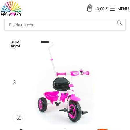
0
0,00
€
MENÜ
AUSVE
RKAUF
T
Klick zum Vergrößern