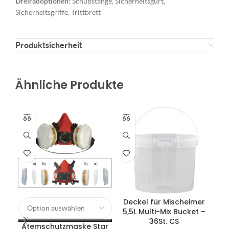
Dreiradoptionen:
Schubstange, Sicherheitsgurt,
Sicherheitsgriffe, Trittbrett
Produktsicherheit
Ähnliche Produkte
Deckel für Mischeimer
Di
5,5L Multi-Mix Bucket –
36St. CS
Atemschutzmaske Star