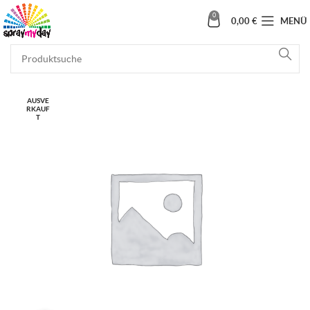
0
0,00
€
MENÜ
AUSVE
RKAUF
T