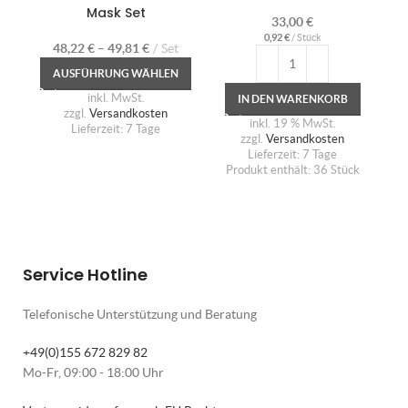
Mask Set
33,00
€
0,92
€
/
Stück
48,22
€
–
49,81
€
Set
AUSFÜHRUNG WÄHLEN
inkl. MwSt.
IN DEN WARENKORB
zzgl.
Versandkosten
inkl. 19 % MwSt.
Lieferzeit:
7 Tage
zzgl.
Versandkosten
Lieferzeit:
7 Tage
Produkt enthält: 36
Stück
Service Hotline
Telefonische Unterstützung und Beratung
+49(0)155 672 829 82
Mo-Fr, 09:00 - 18:00 Uhr