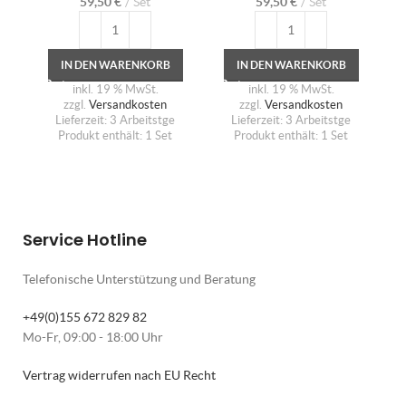
59,50
€
Set
59,50
€
Set
IN DEN WARENKORB
IN DEN WARENKORB
inkl. 19 % MwSt.
inkl. 19 % MwSt.
zzgl.
Versandkosten
zzgl.
Versandkosten
Lieferzeit:
3 Arbeitstge
Lieferzeit:
3 Arbeitstge
Produkt enthält: 1
Set
Produkt enthält: 1
Set
Service Hotline
Telefonische Unterstützung und Beratung
+49(0)155 672 829 82
Mo-Fr, 09:00 - 18:00 Uhr
Vertrag widerrufen nach EU Recht