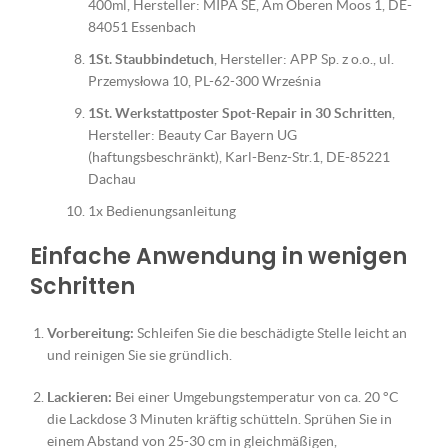
400ml, Hersteller: MIPA SE, Am Oberen Moos 1, DE-
84051 Essenbach
1St. Staubbindetuch
, Hersteller: APP Sp. z o.o., ul.
Przemysłowa 10, PL-62-300 Września
1St. Werkstattposter Spot-Repair in 30 Schritten
,
Hersteller: Beauty Car Bayern UG
(haftungsbeschränkt), Karl-Benz-Str.1, DE-85221
Dachau
1x Bedienungsanleitung
Einfache Anwendung in wenigen
Schritten
Vorbereitung:
Schleifen Sie die beschädigte Stelle leicht an
und reinigen Sie sie gründlich.
Lackieren:
Bei einer Umgebungstemperatur von ca. 20 °C
die Lackdose 3 Minuten kräftig schütteln. Sprühen Sie in
einem Abstand von 25-30 cm in gleichmäßigen,