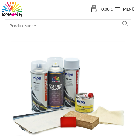
0
0,00
€
MENÜ