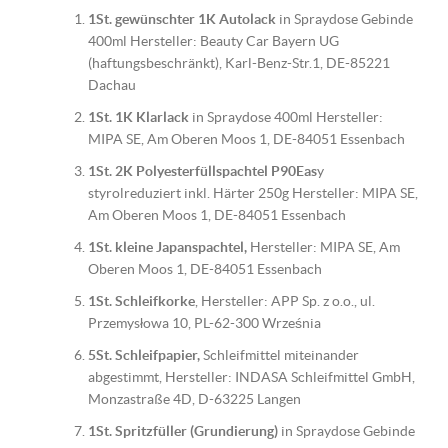
1St. gewünschter 1K Autolack
in Spraydose Gebinde
400ml Hersteller: Beauty Car Bayern UG
(haftungsbeschränkt), Karl-Benz-Str.1, DE-85221
Dachau
1St. 1K Klarlack
in Spraydose 400ml Hersteller:
MIPA SE, Am Oberen Moos 1, DE-84051 Essenbach
1St. 2K Polyesterfüllspachtel P90Eas
y
styrolreduziert inkl. Härter 250g Hersteller: MIPA SE,
Am Oberen Moos 1, DE-84051 Essenbach
1St. kleine Japanspachtel,
Hersteller: MIPA SE, Am
Oberen Moos 1, DE-84051 Essenbach
1St. Schleifkorke
, Hersteller: APP Sp. z o.o., ul.
Przemysłowa 10, PL-62-300 Września
5St. Schleifpapier,
Schleifmittel miteinander
abgestimmt, Hersteller: INDASA Schleifmittel GmbH,
Monzastraße 4D, D-63225 Langen
1St. Spritzfüller (Grundierung)
in Spraydose Gebinde