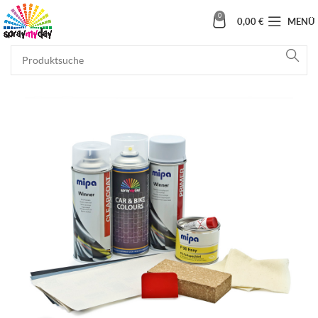
0
0,00
€
MENÜ