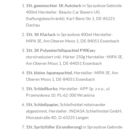
1St. gewünschter 1K Autolack
in Spraydose Gebinde
400ml Hersteller: Beauty Car Bayern UG
(haftungsbeschränkt), Karl-Benz-Str.1, DE-85221
Dachau
1St. 1K Klarlack
in Spraydose 400ml Hersteller:
MIPA SE, Am Oberen Moos 1, DE-84051 Essenbach
1St. 2K Polyesterfüllspachtel P90Eas
y
styrolreduziert inkl. Härter 250g Hersteller: MIPA SE,
Am Oberen Moos 1, DE-84051 Essenbach
1St. kleine Japanspachtel,
Hersteller: MIPA SE, Am
Oberen Moos 1, DE-84051 Essenbach
1St. Schleifkorke
, Hersteller: APP Sp. z o.o., ul.
Przemysłowa 10, PL-62-300 Września
5St. Schleifpapier,
Schleifmittel miteinander
abgestimmt, Hersteller: INDASA Schleifmittel GmbH,
Monzastraße 4D, D-63225 Langen
1St. Spritzfüller (Grundierung)
in Spraydose Gebinde