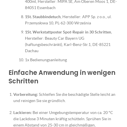
400ml, Hersteller: MIPA SE, Am Oberen Moos 1, DE-
84051 Essenbach
1St. Staubbindetuch
, Hersteller: APP Sp. z o.o., ul.
Przemysłowa 10, PL-62-300 Września
1St. Werkstattposter Spot-Repair in 30 Schritten
,
Hersteller: Beauty Car Bayern UG
(haftungsbeschränkt), Karl-Benz-Str.1, DE-85221
Dachau
1x Bedienungsanleitung
Einfache Anwendung in wenigen
Schritten
Vorbereitung:
Schleifen Sie die beschädigte Stelle leicht an
und reinigen Sie sie gründlich.
Lackieren:
Bei einer Umgebungstemperatur von ca. 20 °C
die Lackdose 3 Minuten kräftig schütteln. Sprühen Sie in
einem Abstand von 25-30 cm in gleichmäßigen,