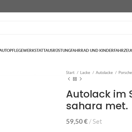
AUTOPFLEGE
WERKSTATTAUSRÜSTUNG
FAHRRAD UND KINDERFAHRZEU
Start
Lacke
Autolacke
Porsch
Autolack im S
sahara met.
59,50
€
Set