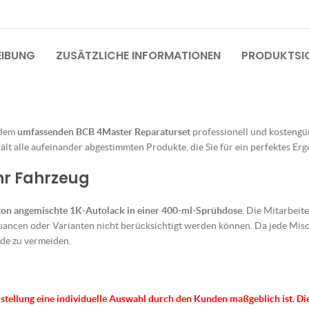
EIBUNG
ZUSÄTZLICHE INFORMATIONEN
PRODUKTSIC
 dem
umfassenden BCB 4Master Reparaturset
professionell und kostengüns
lt alle aufeinander abgestimmten Produkte, die Sie für ein perfektes Erg
Ihr Fahrzeug
ton angemischte 1K-Autolack in einer 400-ml-Sprühdose
. Die Mitarbeit
uancen oder Varianten nicht berücksichtigt werden können. Da jede Misch
de zu vermeiden.
rstellung eine individuelle Auswahl durch den Kunden maßgeblich ist.
Di