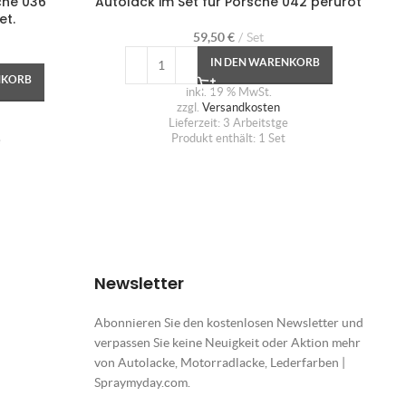
che 036
Autolack im Set für Porsche 042 perurot
et.
59,50
€
Set
IN DEN WARENKORB
NKORB
inkl. 19 % MwSt.
zzgl.
Versandkosten
Lieferzeit:
3 Arbeitstge
Produkt enthält: 1
Set
e
Newsletter
Abonnieren Sie den kostenlosen Newsletter und
verpassen Sie keine Neuigkeit oder Aktion mehr
von Autolacke, Motorradlacke, Lederfarben |
Spraymyday.com.