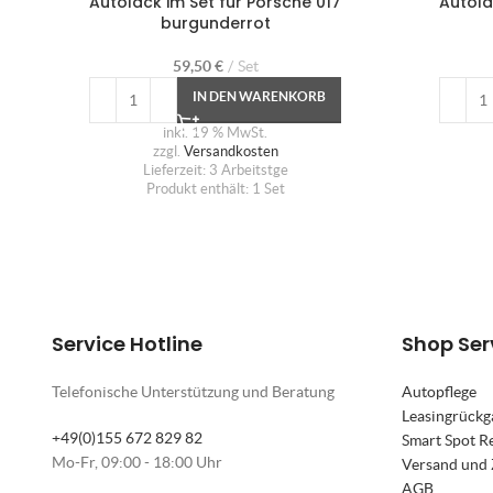
Autolack im Set für Porsche 017
Autola
burgunderrot
59,50
€
Set
IN DEN WARENKORB
inkl. 19 % MwSt.
zzgl.
Versandkosten
Lieferzeit:
3 Arbeitstge
Produkt enthält: 1
Set
Service Hotline
Shop Ser
Telefonische Unterstützung und Beratung
Autopflege
Leasingrückg
+49(0)155 672 829 82
Smart Spot R
Mo-Fr, 09:00 - 18:00 Uhr
Versand und
AGB