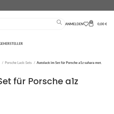
0
ANMELDEN
0,00
€
GE
HERSTELLER
e
Porsche Lack-Sets
Autolack im Set für Porsche a1z sahara met.
et für Porsche a1z