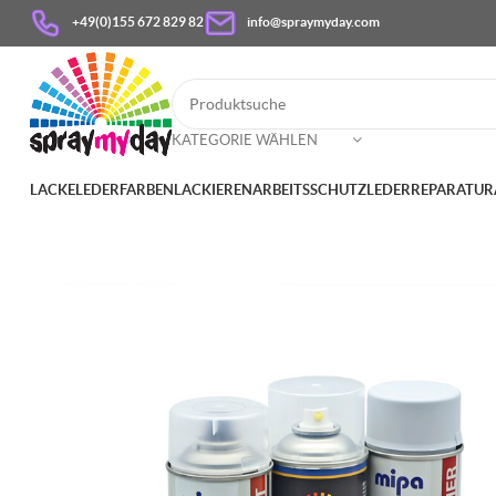
+49(0)155 672 829 82
info@spraymyday.com
KATEGORIE WÄHLEN
LACKE
LEDERFARBEN
LACKIEREN
ARBEITSSCHUTZ
LEDERREPARATUR