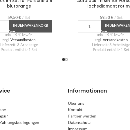
ck im Set für Porsche 018
Autolack im Set für Pors
blutorange
lachsdiamant rot m
59,50
€
Set
59,50
€
Set
IN DEN WARENKORB
IN DEN WARE
inkl. 19 % MwSt.
inkl. 19 % MwSt.
zzgl.
Versandkosten
zzgl.
Versandkosten
Lieferzeit:
3 Arbeitstge
Lieferzeit:
3 Arbeitstg
Produkt enthält: 1
Set
Produkt enthält: 1
Set
vice
Informationen
Über uns
abe
Kontakt
epair
Partner werden
 Zahlungsbedingungen
Datenschutz
Impressum