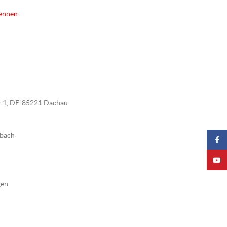
kennen.
tr.1, DE-85221 Dachau
nbach
Faceb
YouTu
gen