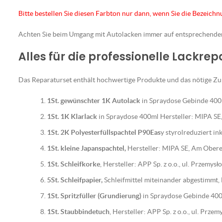
Bitte bestellen Sie diesen Farbton nur dann, wenn Sie die Bezeich
Achten Sie beim Umgang mit Autolacken immer auf entsprechend
Alles für die professionelle Lackre
Das Reparaturset enthält hochwertige Produkte und das nötige Zub
1St. gewünschter 1K Autolack
in Spraydose Gebinde 400m
1St. 1K Klarlack
in Spraydose 400ml Hersteller: MIPA S
1St. 2K Polyesterfüllspachtel P90Eas
y styrolreduziert i
1St. kleine Japanspachtel,
Hersteller: MIPA SE, Am Ober
1St. Schleifkorke
, Hersteller: APP Sp. z o.o., ul. Przemy
5St. Schleifpapier,
Schleifmittel miteinander abgestimmt
1St. Spritzfüller (Grundierung)
in Spraydose Gebinde 400
1St. Staubbindetuch
, Hersteller: APP Sp. z o.o., ul. Prz