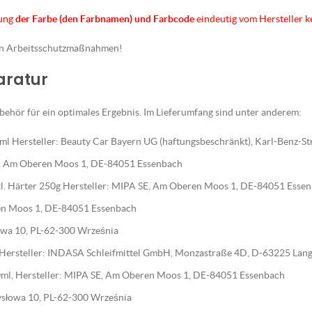
nung
der Farbe (den Farbnamen) und Farbcode
eindeutig vom Hersteller 
en Arbeitsschutzmaßnahmen!
paratur
ehör für ein optimales Ergebnis. Im Lieferumfang sind unter anderem:
l Hersteller: Beauty Car Bayern UG (haftungsbeschränkt), Karl-Benz-S
E, Am Oberen Moos 1, DE-84051 Essenbach
nkl. Härter 250g Hersteller: MIPA SE, Am Oberen Moos 1, DE-84051 Esse
en Moos 1, DE-84051 Essenbach
słowa 10, PL-62-300 Września
, Hersteller: INDASA Schleifmittel GmbH, Monzastraße 4D, D-63225 Lan
ml, Hersteller: MIPA SE, Am Oberen Moos 1, DE-84051 Essenbach
emysłowa 10, PL-62-300 Września