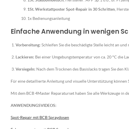
1St. Staubbindetuch
, Hersteller: APP Sp. z o.o., ul. Prz
1St. Werkstattposter Spot-Repair in 30 Schritten
, Herst
1x Bedienungsanleitung
Einfache Anwendung in wenigen Sc
Vorbereitung:
Schleifen Sie die beschädigte Stelle leicht an und 
Lackieren:
Bei einer Umgebungstemperatur von ca. 20 °C die La
Versiegeln:
Nach dem Trocknen des Basislacks tragen Sie den Klar
Für eine detaillierte Anleitung und visuelle Unterstützung können S
Mit dem BCB 4Master Reparaturset haben Sie alle Werkzeuge in der
ANWENDUNGSVIDEOS:
Spot-Repair mit BCB Spraydosen