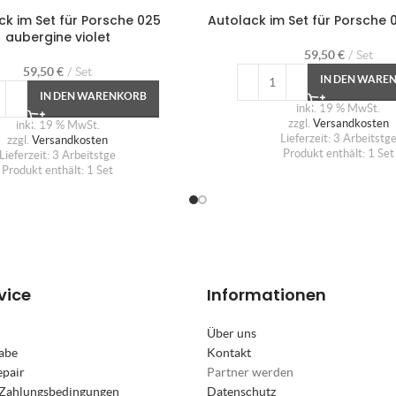
ck im Set für Porsche 025
Autolack im Set für Porsche 
aubergine violet
59,50
€
Set
59,50
€
Set
IN DEN WARE
IN DEN WARENKORB
inkl. 19 % MwSt.
zzgl.
Versandkosten
inkl. 19 % MwSt.
Lieferzeit:
3 Arbeitstg
zzgl.
Versandkosten
Produkt enthält: 1
Set
Lieferzeit:
3 Arbeitstge
Produkt enthält: 1
Set
vice
Informationen
Über uns
abe
Kontakt
epair
Partner werden
 Zahlungsbedingungen
Datenschutz