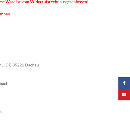
ese Ware ist vom Widerrufsrecht ausgeschlossen!
kennen.
tr.1, DE-85221 Dachau
Faceb
nbach
YouTu
gen