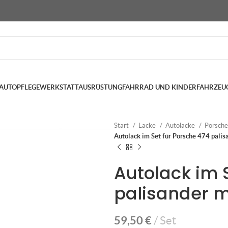
AUTOPFLEGE
WERKSTATTAUSRÜSTUNG
FAHRRAD UND KINDERFAHRZEU
Start
Lacke
Autolacke
Porsch
Autolack im Set für Porsche 474 palis
Autolack im 
palisander m
59,50
€
Set