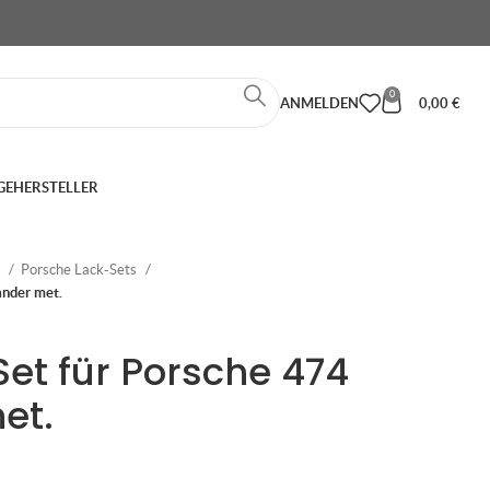
0
ANMELDEN
0,00
€
GE
HERSTELLER
e
Porsche Lack-Sets
ander met.
Set für Porsche 474
et.