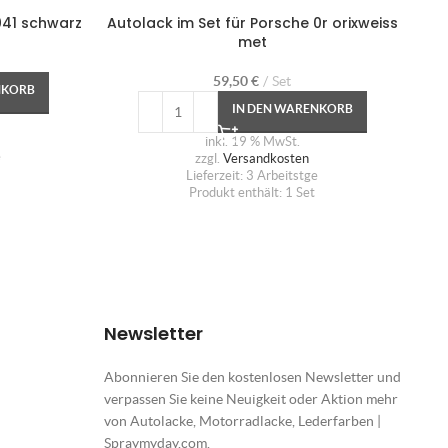
041 schwarz
Autolack im Set für Porsche 0r orixweiss
met
59,50
€
Set
NKORB
IN DEN WARENKORB
inkl. 19 % MwSt.
e
zzgl.
Versandkosten
Lieferzeit:
3 Arbeitstge
Produkt enthält: 1
Set
Newsletter
Abonnieren Sie den kostenlosen Newsletter und
verpassen Sie keine Neuigkeit oder Aktion mehr
von Autolacke, Motorradlacke, Lederfarben |
Spraymyday.com.