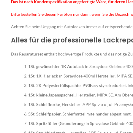
Das ist nach Kundenspezifikation angefertigte Ware, für deren He
Bitte bestellen Sie diesen Farbton nur dann, wenn Sie die Bezeich
Achten Sie beim Umgang mit Autolacken immer auf entsprechend
Alles für die professionelle Lackre
Das Reparaturset enthält hochwertige Produkte und das nötige Zub
1St. gewünschter 1K Autolack
in Spraydose Gebinde 400m
1St. 1K Klarlack
in Spraydose 400ml Hersteller: MIPA S
1St. 2K Polyesterfüllspachtel P90Eas
y styrolreduziert i
1St. kleine Japanspachtel,
Hersteller: MIPA SE, Am Ober
1St. Schleifkorke
, Hersteller: APP Sp. z o.o., ul. Przemy
5St. Schleifpapier,
Schleifmittel miteinander abgestimmt
1St. Spritzfüller (Grundierung)
in Spraydose Gebinde 400