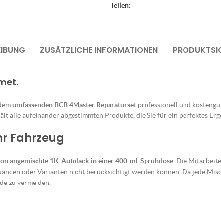
Teilen:
EIBUNG
ZUSÄTZLICHE INFORMATIONEN
PRODUKTSIC
met.
 dem
umfassenden BCB 4Master Reparaturset
professionell und kostengüns
lt alle aufeinander abgestimmten Produkte, die Sie für ein perfektes Erg
Ihr Fahrzeug
ton angemischte 1K-Autolack in einer 400-ml-Sprühdose
. Die Mitarbeit
uancen oder Varianten nicht berücksichtigt werden können. Da jede Misch
de zu vermeiden.