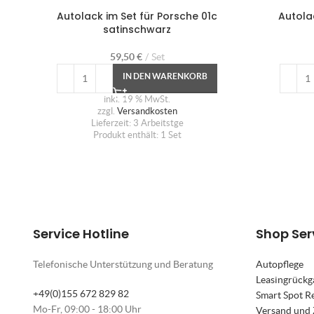
Autolack im Set für Porsche 01c
Autola
satinschwarz
59,50
€
Set
IN DEN WARENKORB
inkl. 19 % MwSt.
zzgl.
Versandkosten
Lieferzeit:
3 Arbeitstge
Produkt enthält: 1
Set
Service Hotline
Shop Ser
Telefonische Unterstützung und Beratung
Autopflege
Leasingrückg
+49(0)155 672 829 82
Smart Spot R
Mo-Fr, 09:00 - 18:00 Uhr
Versand und