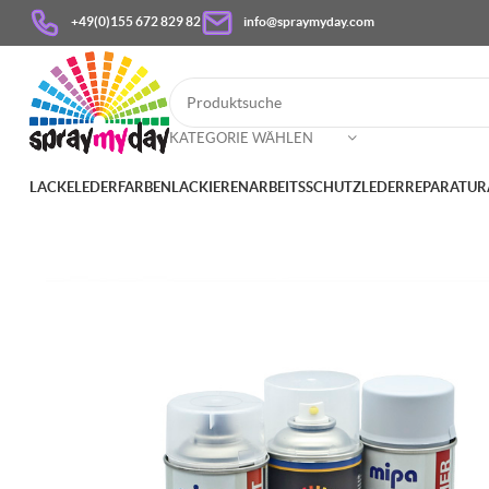
+49(0)155 672 829 82
info@spraymyday.com
KATEGORIE WÄHLEN
LACKE
LEDERFARBEN
LACKIEREN
ARBEITSSCHUTZ
LEDERREPARATUR