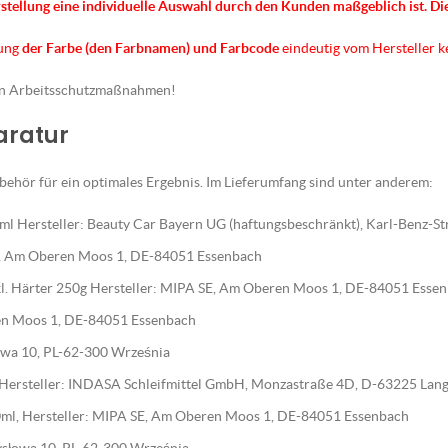
rstellung eine individuelle Auswahl durch den Kunden maßgeblich ist.
Di
nung
der Farbe (den Farbnamen) und Farbcode
eindeutig vom Hersteller 
en Arbeitsschutzmaßnahmen!
paratur
ehör für ein optimales Ergebnis. Im Lieferumfang sind unter anderem:
l Hersteller: Beauty Car Bayern UG (haftungsbeschränkt), Karl-Benz-S
E, Am Oberen Moos 1, DE-84051 Essenbach
nkl. Härter 250g Hersteller: MIPA SE, Am Oberen Moos 1, DE-84051 Esse
en Moos 1, DE-84051 Essenbach
słowa 10, PL-62-300 Września
, Hersteller: INDASA Schleifmittel GmbH, Monzastraße 4D, D-63225 Lan
ml, Hersteller: MIPA SE, Am Oberen Moos 1, DE-84051 Essenbach