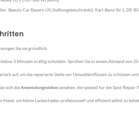
emysłowa 10, PL-62-300 Września
eller: Beauty Car Bayern UG (haftungsbeschränkt), Karl-Benz-Str.1, DE-
hritten
reinigen Sie sie gründlich.
ckdose 3 Minuten kräftig schütteln. Sprühen Sie in einem Abstand von 2
lack auf, um die reparierte Stelle vor Umwelteinflüssen zu schützen und 
ie sich die
Anwendungsvideos
ansehen, die speziell für die Spot-Repair
 Hand, um kleine Lackschäden professionell und effizient selbst zu behe