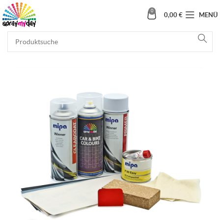
0
0,00
€
MENÜ