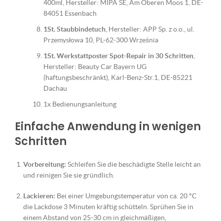
400ml, Hersteller: MIPA SE, Am Oberen Moos 1, DE-
84051 Essenbach
1St. Staubbindetuch
, Hersteller: APP Sp. z o.o., ul.
Przemysłowa 10, PL-62-300 Września
1St. Werkstattposter Spot-Repair in 30 Schritten
,
Hersteller: Beauty Car Bayern UG
(haftungsbeschränkt), Karl-Benz-Str.1, DE-85221
Dachau
1x Bedienungsanleitung
Einfache Anwendung in wenigen
Schritten
Vorbereitung:
Schleifen Sie die beschädigte Stelle leicht an
und reinigen Sie sie gründlich.
Lackieren:
Bei einer Umgebungstemperatur von ca. 20 °C
die Lackdose 3 Minuten kräftig schütteln. Sprühen Sie in
einem Abstand von 25-30 cm in gleichmäßigen,