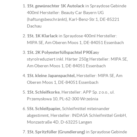
1St. gewünschter 1K Autolack
in Spraydose Gebinde
400ml Hersteller: Beauty Car Bayern UG
(haftungsbeschränkt), Karl-Benz-Str.1, DE-85221
Dachau
1St. 1K Klarlack
in Spraydose 400ml Hersteller:
MIPA SE, Am Oberen Moos 1, DE-84051 Essenbach
1St. 2K Polyesterfüllspachtel P90Eas
y
styrolreduziert inkl. Härter 250g Hersteller: MIPA SE,
Am Oberen Moos 1, DE-84051 Essenbach
1St. kleine Japanspachtel,
Hersteller: MIPA SE, Am
Oberen Moos 1, DE-84051 Essenbach
1St. Schleifkorke
, Hersteller: APP Sp. z o.o., ul.
Przemysłowa 10, PL-62-300 Września
5St. Schleifpapier,
Schleifmittel miteinander
abgestimmt, Hersteller: INDASA Schleifmittel GmbH,
Monzastraße 4D, D-63225 Langen
1St. Spritzfüller (Grundierung)
in Spraydose Gebinde