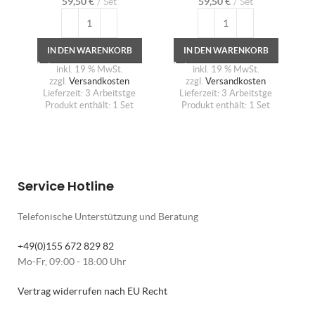
59,50
€
Set
59,50
€
Set
IN DEN WARENKORB
IN DEN WARENKORB
inkl. 19 % MwSt.
inkl. 19 % MwSt.
zzgl.
Versandkosten
zzgl.
Versandkosten
Lieferzeit:
3 Arbeitstge
Lieferzeit:
3 Arbeitstge
Produkt enthält: 1
Set
Produkt enthält: 1
Set
Service Hotline
Telefonische Unterstützung und Beratung
+49(0)155 672 829 82
Mo-Fr, 09:00 - 18:00 Uhr
Vertrag widerrufen nach EU Recht