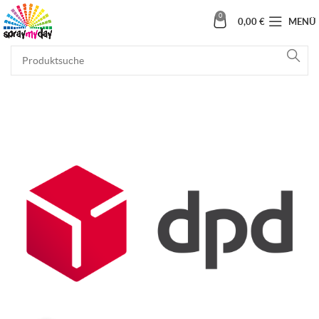
0
0,00
€
MENÜ