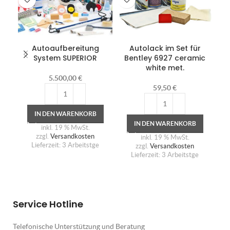
Autoaufbereitung
Autolack im Set für
Di
System SUPERIOR
Bentley 6927 ceramic
white met.
5.500,00
€
59,50
€
IN DEN WARENKORB
IN DEN WARENKORB
inkl. 19 % MwSt.
zzgl.
Versandkosten
inkl. 19 % MwSt.
Lieferzeit:
3 Arbeitstge
zzgl.
Versandkosten
Lieferzeit:
3 Arbeitstge
Service Hotline
Telefonische Unterstützung und Beratung