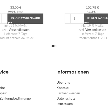
33,00
€
102,78
€
0,92
€
/
Stück
41,11
€
/
l
IN DEN WARENKORB
IN DEN WARE
inkl. 19 % MwSt.
inkl. 19 % MwSt.
zzgl.
Versandkosten
zzgl.
Versandkosten
Lieferzeit:
7 Tage
Lieferzeit:
7 Tage
rodukt enthält: 36
Stück
Produkt enthält: 2,5
l
vice
Informationen
Über uns
abe
Kontakt
epair
Partner werden
 Zahlungsbedingungen
Datenschutz
Impressum