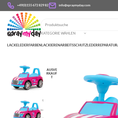
+49(0)155 672 829 82
info@spraymyday.com
KATEGORIE WÄHLEN
LACKE
LEDERFARBEN
LACKIEREN
ARBEITSSCHUTZ
LEDERREPARATUR
AUSVE
RKAUF
T