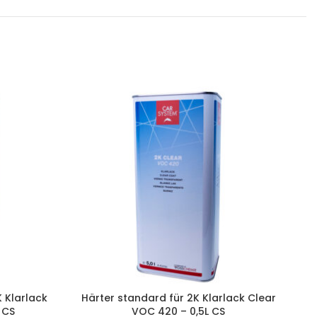
K Klarlack
Härter standard für 2K Klarlack Clear
L
 CS
VOC 420 – 0,5L CS