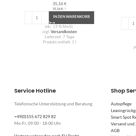
35,16
€
35,16
€
/
l
IN DEN WARENKORB
inkl. 19 % MwSt.
zzgl.
Versandkosten
Lieferzeit:
7 Tage
Produkt enthält: 1
l
P
Service Hotline
Shop Ser
Telefonische Unterstützung und Beratung
Autopflege
Leasingrückg
+49(0)155 672 829 82
Smart Spot R
Mo-Fr, 09:00 - 18:00 Uhr
Versand und
AGB
Vertrag widerrufen nach EU Recht