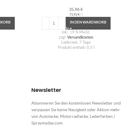
35,96
€
71,92
€
/
l
NKORB
IN DEN WARENKORB
inkl. 19 % MwSt.
zzgl.
Versandkosten
Lieferzeit:
7 Tage
Produkt enthält: 0,5
l
Newsletter
Abonnieren Sie den kostenlosen Newsletter und
verpassen Sie keine Neuigkeit oder Aktion mehr
von Autolacke, Motorradlacke, Lederfarben |
Spraymyday.com.