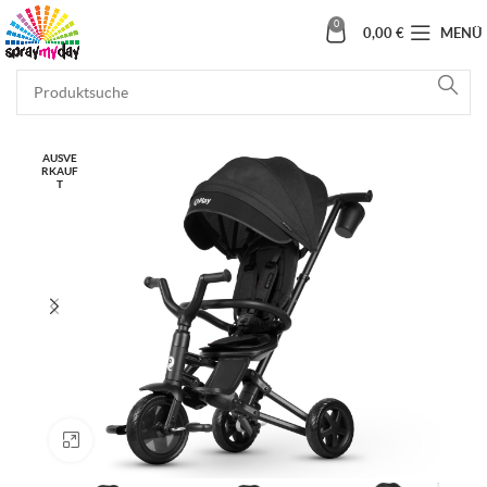
0
0,00
€
MENÜ
AUSVE
RKAUF
T
Klick zum Vergrößern