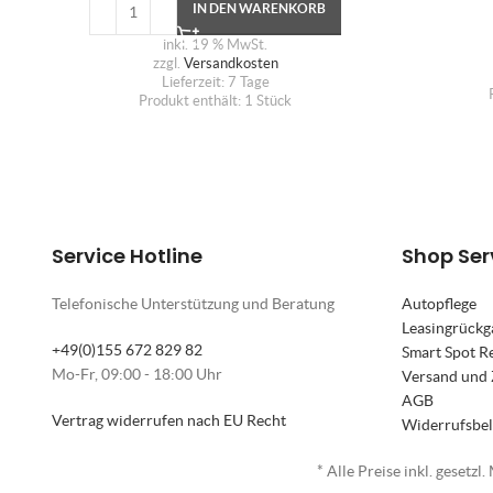
IN DEN WARENKORB
inkl. 19 % MwSt.
zzgl.
Versandkosten
Lieferzeit:
7 Tage
Produkt enthält: 1
Stück
Service Hotline
Shop Ser
Telefonische Unterstützung und Beratung
Autopflege
Leasingrückg
+49(0)155 672 829 82
Smart Spot R
Mo-Fr, 09:00 - 18:00 Uhr
Versand und
AGB
Vertrag widerrufen nach EU Recht
Widerrufsbe
* Alle Preise inkl. gesetzl