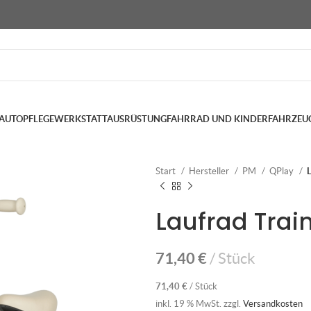
AUTOPFLEGE
WERKSTATTAUSRÜSTUNG
FAHRRAD UND KINDERFAHRZEU
Start
Hersteller
PM
QPlay
Laufrad Trai
71,40
€
Stück
71,40
€
/
Stück
inkl. 19 % MwSt.
zzgl.
Versandkosten