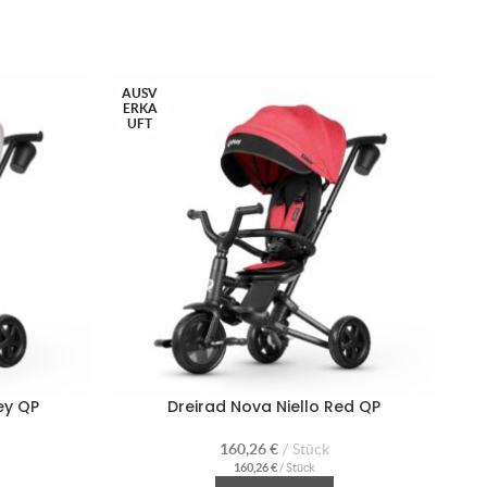
AUSV
AU
ERKA
ER
UFT
U
ey QP
Dreirad Nova Niello Red QP
160,26
€
Stück
160,26
€
/
Stück