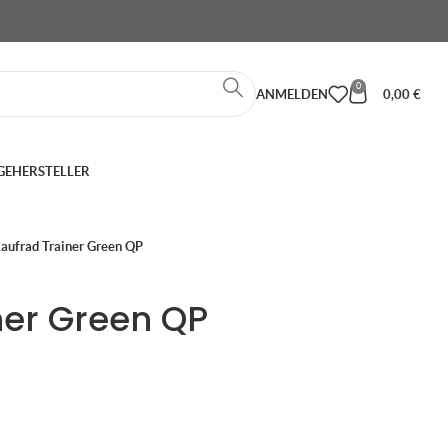
0
ANMELDEN
0,00
€
GE
HERSTELLER
Laufrad Trainer Green QP
ner Green QP