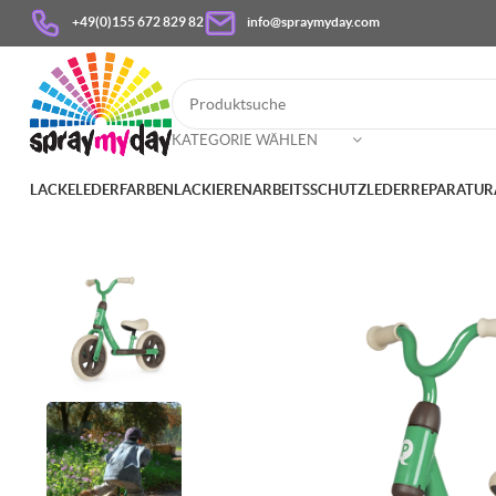
+49(0)155 672 829 82
info@spraymyday.com
KATEGORIE WÄHLEN
LACKE
LEDERFARBEN
LACKIEREN
ARBEITSSCHUTZ
LEDERREPARATUR