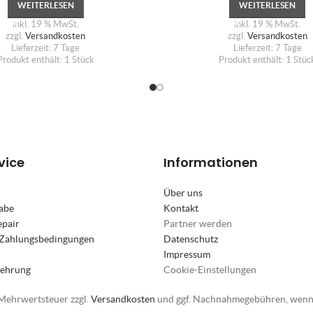
WEITERLESEN
WEITERLESEN
inkl. 19 % MwSt.
inkl. 19 % MwSt.
zzgl.
Versandkosten
zzgl.
Versandkosten
Lieferzeit:
7 Tage
Lieferzeit:
7 Tage
Produkt enthält: 1
Stück
Produkt enthält: 1
Stüc
vice
Informationen
Über uns
abe
Kontakt
epair
Partner werden
 Zahlungsbedingungen
Datenschutz
Impressum
lehrung
Cookie-Einstellungen
. Mehrwertsteuer zzgl.
Versandkosten
und ggf. Nachnahmegebühren, wenn 