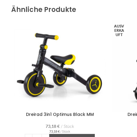
Ähnliche Produkte
AUSV
ERKA
UFT
Dreirad 3in1 Optimus Black MM
Drei
73,18
€
Stück
73,18
€
/
Stück