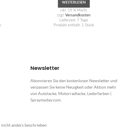
WEITERLESEN
inkl. 19 % MwSt.
zzgl.
Versandkosten
Lieferzeit:
7 Tage
k
Produkt enthält: 1
Stück
Newsletter
Abonnieren Sie den kostenlosen Newsletter und
verpassen Sie keine Neuigkeit oder Aktion mehr
von Autolacke, Motorradlacke, Lederfarben |
Spraymyday.com.
nicht anders beschrieben