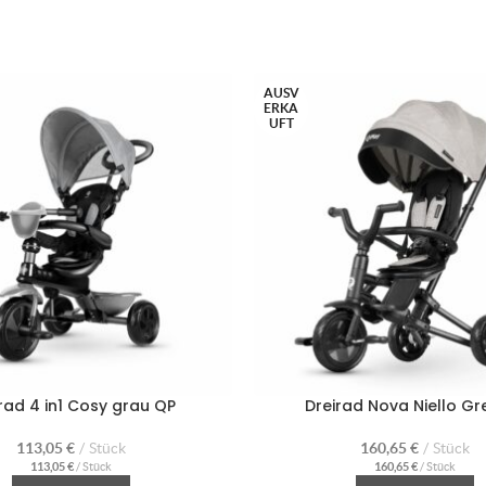
AUSV
ERKA
UFT
rad 4 in1 Cosy grau QP
Dreirad Nova Niello Gr
113,05
€
Stück
160,65
€
Stück
113,05
€
/
Stück
160,65
€
/
Stück