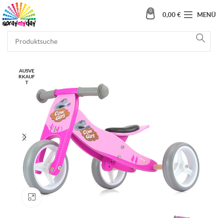
0
0,00
€
MENÜ
AUSVE
RKAUF
T
Klick zum Vergrößern