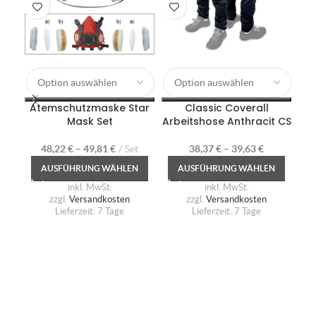
D
5
Atemschutzmaske Star
Classic Coverall
Mask Set
Arbeitshose Anthracit CS
48,22
€
–
49,81
€
Set
38,37
€
–
39,63
€
AUSFÜHRUNG WÄHLEN
AUSFÜHRUNG WÄHLEN
inkl. MwSt.
inkl. MwSt.
zzgl.
Versandkosten
zzgl.
Versandkosten
Lieferzeit:
7 Tage
Lieferzeit:
7 Tage
P