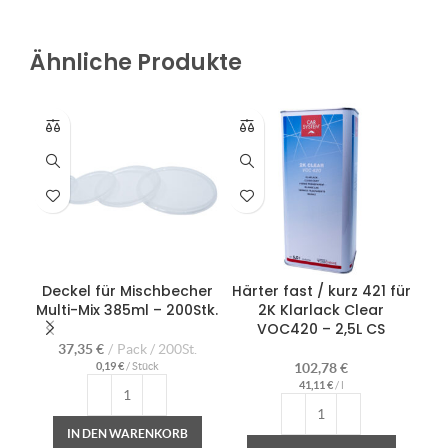
Ähnliche Produkte
Deckel für Mischbecher
Härter fast / kurz 421 für
Hä
Multi-Mix 385ml – 200Stk.
2K Klarlack Clear
Kl
VOC420 – 2,5L CS
37,35
€
Pack / 200St.
0,19
€
/
Stück
102,78
€
41,11
€
/
l
IN DEN WARENKORB