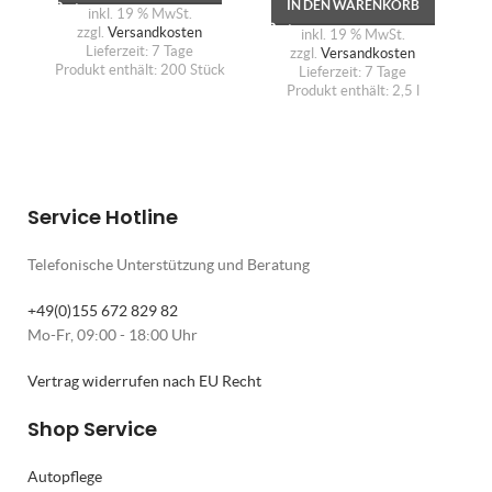
IN DEN WARENKORB
inkl. 19 % MwSt.
zzgl.
Versandkosten
inkl. 19 % MwSt.
Lieferzeit:
7 Tage
zzgl.
Versandkosten
Produkt enthält: 200
Stück
Lieferzeit:
7 Tage
Produkt enthält: 2,5
l
Service Hotline
Telefonische Unterstützung und Beratung
+49(0)155 672 829 82
Mo-Fr, 09:00 - 18:00 Uhr
Vertrag widerrufen nach EU Recht
Shop Service
Autopflege