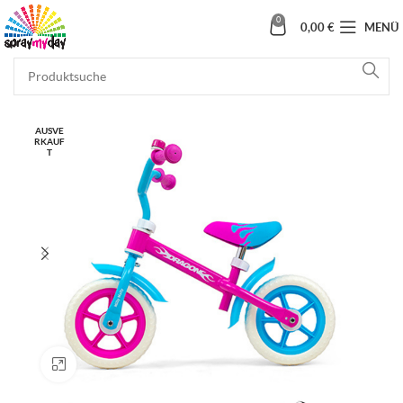
0
0,00
€
MENÜ
AUSVE
RKAUF
T
Klick zum Vergrößern