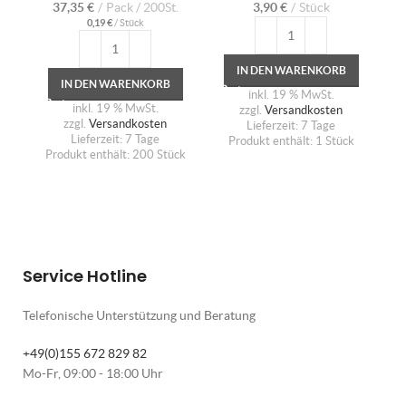
37,35
€
Pack / 200St.
3,90
€
Stück
0,19
€
/
Stück
IN DEN WARENKORB
IN DEN WARENKORB
inkl. 19 % MwSt.
inkl. 19 % MwSt.
zzgl.
Versandkosten
zzgl.
Versandkosten
Lieferzeit:
7 Tage
Lieferzeit:
7 Tage
Produkt enthält: 1
Stück
Produkt enthält: 200
Stück
Service Hotline
Telefonische Unterstützung und Beratung
+49(0)155 672 829 82
Mo-Fr, 09:00 - 18:00 Uhr