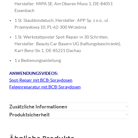
Hersteller: MIPA SE, Am Oberen Moos 1, DE-84051
Essenbach
1 St. Staubbindetuch, Hersteller: APP Sp. z o.o., ul.
Przemysłowa 10, PL-62-300 Września
1 St. Werkstattposter Spot-Repair in 30 Schritten,
Hersteller: Beauty Car Bayern UG (haftungsbeschränkt),
Karl-Benz-Str.1, DE-85221 Dachau
1 x Bedienungsanleitung
ANWENDUNGSVIDEOS:
Spot-Repair mit BCB-Spraydosen
Felgenreparatur mit BCB-Spraydosen
Zusätzliche Informationen
Produktsicherheit