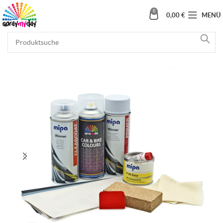
0
0,00
€
MENÜ