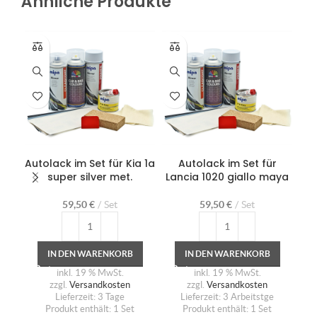
Ähnliche Produkte
Autolack im Set für Kia 1a
Autolack im Set für
Au
super silver met.
Lancia 1020 giallo maya
59,50
€
Set
59,50
€
Set
IN DEN WARENKORB
IN DEN WARENKORB
inkl. 19 % MwSt.
inkl. 19 % MwSt.
zzgl.
Versandkosten
zzgl.
Versandkosten
Lieferzeit:
3 Tage
Lieferzeit:
3 Arbeitstge
Produkt enthält: 1
Set
Produkt enthält: 1
Set