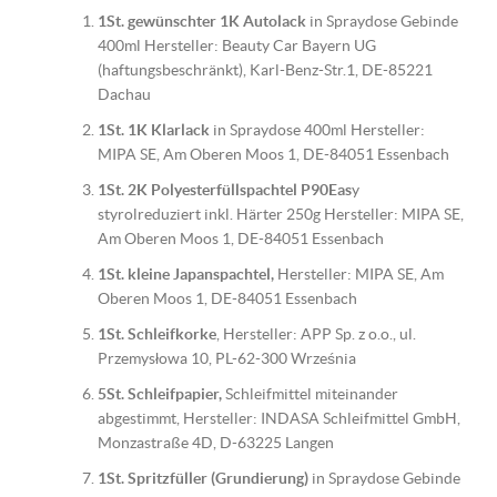
1St. gewünschter 1K Autolack
in Spraydose Gebinde
400ml Hersteller: Beauty Car Bayern UG
(haftungsbeschränkt), Karl-Benz-Str.1, DE-85221
Dachau
1St. 1K Klarlack
in Spraydose 400ml Hersteller:
MIPA SE, Am Oberen Moos 1, DE-84051 Essenbach
1St. 2K Polyesterfüllspachtel P90Eas
y
styrolreduziert inkl. Härter 250g Hersteller: MIPA SE,
Am Oberen Moos 1, DE-84051 Essenbach
1St. kleine Japanspachtel,
Hersteller: MIPA SE, Am
Oberen Moos 1, DE-84051 Essenbach
1St. Schleifkorke
, Hersteller: APP Sp. z o.o., ul.
Przemysłowa 10, PL-62-300 Września
5St. Schleifpapier,
Schleifmittel miteinander
abgestimmt, Hersteller: INDASA Schleifmittel GmbH,
Monzastraße 4D, D-63225 Langen
1St. Spritzfüller (Grundierung)
in Spraydose Gebinde