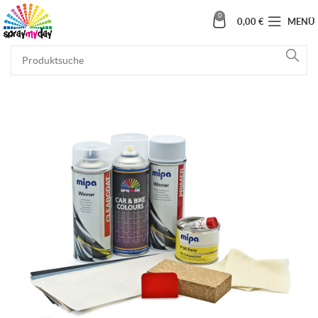
0
0,00
€
MENÜ