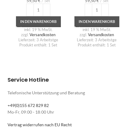
59,50
€
Set
59,50
€
Set
IN DEN WARENKORB
IN DEN WARENKORB
inkl. 19 % MwSt.
inkl. 19 % MwSt.
zzgl.
Versandkosten
zzgl.
Versandkosten
Lieferzeit:
3 Arbeitstge
Lieferzeit:
3 Arbeitstge
Produkt enthält: 1
Set
Produkt enthält: 1
Set
Service Hotline
Telefonische Unterstützung und Beratung
+49(0)155 672 829 82
Mo-Fr, 09:00 - 18:00 Uhr
Vertrag widerrufen nach EU Recht