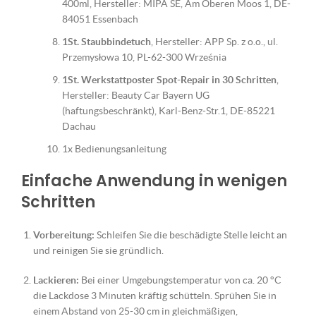
400ml, Hersteller: MIPA SE, Am Oberen Moos 1, DE-
84051 Essenbach
1St. Staubbindetuch
, Hersteller: APP Sp. z o.o., ul.
Przemysłowa 10, PL-62-300 Września
1St. Werkstattposter Spot-Repair in 30 Schritten
,
Hersteller: Beauty Car Bayern UG
(haftungsbeschränkt), Karl-Benz-Str.1, DE-85221
Dachau
1x Bedienungsanleitung
Einfache Anwendung in wenigen
Schritten
Vorbereitung:
Schleifen Sie die beschädigte Stelle leicht an
und reinigen Sie sie gründlich.
Lackieren:
Bei einer Umgebungstemperatur von ca. 20 °C
die Lackdose 3 Minuten kräftig schütteln. Sprühen Sie in
einem Abstand von 25-30 cm in gleichmäßigen,