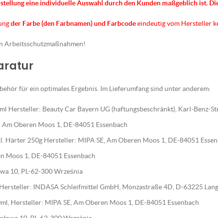
rstellung eine individuelle Auswahl durch den Kunden maßgeblich ist.
Di
nung
der Farbe (den Farbnamen) und Farbcode
eindeutig vom Hersteller 
en Arbeitsschutzmaßnahmen!
paratur
ehör für ein optimales Ergebnis. Im Lieferumfang sind unter anderem:
l Hersteller: Beauty Car Bayern UG (haftungsbeschränkt), Karl-Benz-S
E, Am Oberen Moos 1, DE-84051 Essenbach
nkl. Härter 250g Hersteller: MIPA SE, Am Oberen Moos 1, DE-84051 Esse
en Moos 1, DE-84051 Essenbach
słowa 10, PL-62-300 Września
, Hersteller: INDASA Schleifmittel GmbH, Monzastraße 4D, D-63225 Lan
ml, Hersteller: MIPA SE, Am Oberen Moos 1, DE-84051 Essenbach