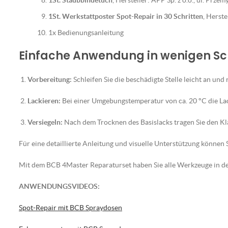
1St. Staubbindetuch
, Hersteller: APP Sp. z o.o., ul. Prz
1St. Werkstattposter Spot-Repair in 30 Schritten
, Herst
1x Bedienungsanleitung
Einfache Anwendung in wenigen Sc
Vorbereitung:
Schleifen Sie die beschädigte Stelle leicht an und 
Lackieren:
Bei einer Umgebungstemperatur von ca. 20 °C die La
Versiegeln:
Nach dem Trocknen des Basislacks tragen Sie den Klar
Für eine detaillierte Anleitung und visuelle Unterstützung können S
Mit dem BCB 4Master Reparaturset haben Sie alle Werkzeuge in der
ANWENDUNGSVIDEOS:
Spot-Repair mit BCB Spraydosen