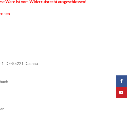
ese Ware ist vom Widerrufsrecht ausgeschlossen!
kennen.
tr.1, DE-85221 Dachau
Faceb
nbach
YouTu
gen