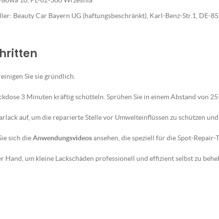
emysłowa 10, PL-62-300 Września
eller: Beauty Car Bayern UG (haftungsbeschränkt), Karl-Benz-Str.1, DE-
hritten
reinigen Sie sie gründlich.
ckdose 3 Minuten kräftig schütteln. Sprühen Sie in einem Abstand von 2
lack auf, um die reparierte Stelle vor Umwelteinflüssen zu schützen und 
ie sich die
Anwendungsvideos
ansehen, die speziell für die Spot-Repair
 Hand, um kleine Lackschäden professionell und effizient selbst zu behe