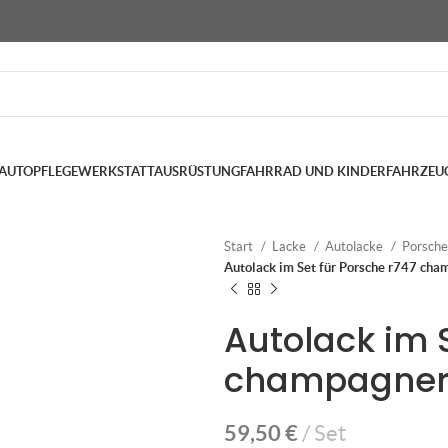
AUTOPFLEGE
WERKSTATTAUSRÜSTUNG
FAHRRAD UND KINDERFAHRZEU
Start
Lacke
Autolacke
Porsch
Autolack im Set für Porsche r747 cha
Autolack im 
champagner
59,50
€
Set