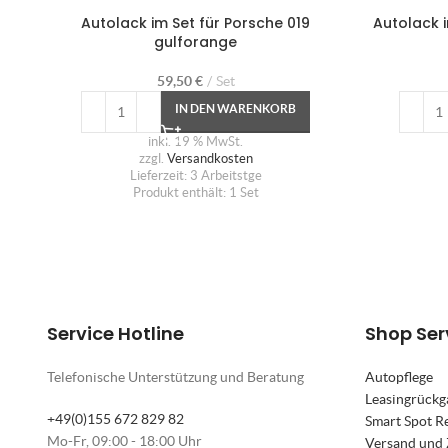
Autolack im Set für Porsche 019
Autolack i
gulforange
59,50
€
Set
IN DEN WARENKORB
inkl. 19 % MwSt.
zzgl.
Versandkosten
Lieferzeit:
3 Arbeitstge
Produkt enthält: 1
Set
Service Hotline
Shop Ser
Telefonische Unterstützung und Beratung
Autopflege
Leasingrückg
+49(0)155 672 829 82
Smart Spot R
Mo-Fr, 09:00 - 18:00 Uhr
Versand und