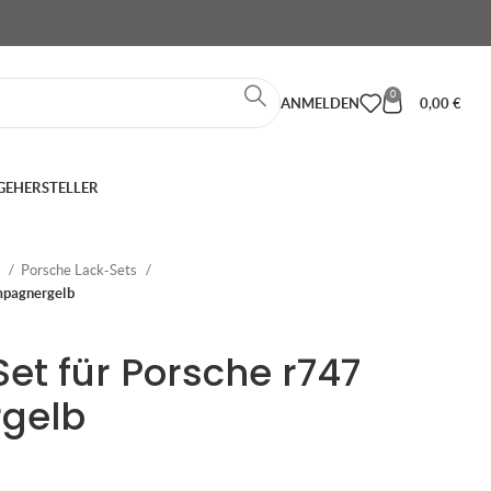
0
ANMELDEN
0,00
€
GE
HERSTELLER
e
Porsche Lack-Sets
mpagnergelb
Set für Porsche r747
gelb