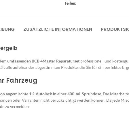
Teilen:
EIBUNG
ZUSÄTZLICHE INFORMATIONEN
PRODUKTSIC
nergelb
 dem
umfassenden BCB 4Master Reparaturset
professionell und kostengüns
lt alle aufeinander abgestimmten Produkte, die Sie für ein perfektes Erg
Ihr Fahrzeug
ton angemischte 1K-Autolack in einer 400-ml-Sprühdose
. Die Mitarbeit
uancen oder Varianten nicht berücksichtigt werden können. Da jede Misch
de zu vermeiden.