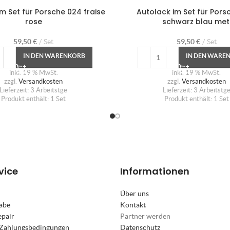
m Set für Porsche 024 fraise
Autolack im Set für Pors
rose
schwarz blau met
59,50
€
Set
59,50
€
Set
IN DEN WARENKORB
IN DEN WARE
inkl. 19 % MwSt.
inkl. 19 % MwSt.
zzgl.
Versandkosten
zzgl.
Versandkosten
Lieferzeit:
3 Arbeitstge
Lieferzeit:
3 Arbeitstg
Produkt enthält: 1
Set
Produkt enthält: 1
Set
vice
Informationen
Über uns
abe
Kontakt
epair
Partner werden
 Zahlungsbedingungen
Datenschutz