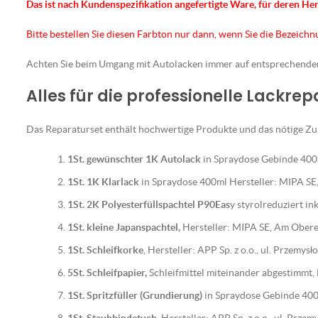
Das ist nach Kundenspezifikation angefertigte Ware, für deren He
Bitte bestellen Sie diesen Farbton nur dann, wenn Sie die Bezeich
Achten Sie beim Umgang mit Autolacken immer auf entsprechend
Alles für die professionelle Lackre
Das Reparaturset enthält hochwertige Produkte und das nötige Zub
1St. gewünschter 1K Autolack
in Spraydose Gebinde 400m
1St. 1K Klarlack
in Spraydose 400ml Hersteller: MIPA S
1St. 2K Polyesterfüllspachtel P90Eas
y styrolreduziert i
1St. kleine Japanspachtel,
Hersteller: MIPA SE, Am Ober
1St. Schleifkorke
, Hersteller: APP Sp. z o.o., ul. Przemy
5St. Schleifpapier,
Schleifmittel miteinander abgestimmt
1St. Spritzfüller (Grundierung)
in Spraydose Gebinde 400