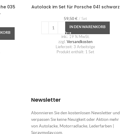
che 035
Autolack im Set für Porsche 041 schwarz
.
59,50
€
Set
IN DEN WARENKORB
NKORB
inkl. 19 % MwSt.
zzgl.
Versandkosten
Lieferzeit:
3 Arbeitstge
Produkt enthält: 1
Set
e
Newsletter
Abonnieren Sie den kostenlosen Newsletter und
verpassen Sie keine Neuigkeit oder Aktion mehr
von Autolacke, Motorradlacke, Lederfarben |
Spraymyday.com.