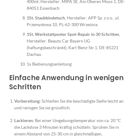
400ml, Hersteller: MIPA SE, Am Oberen Moos 1, DE-
84051 Essenbach
1St. Staubbindetuch
, Hersteller: APP Sp. z o.o., ul.
Przemysłowa 10, PL-62-300 Września
1St. Werkstattposter Spot-Repair in 30 Schritten
,
Hersteller: Beauty Car Bayern UG
(haftungsbeschränkt), Karl-Benz-Str.1, DE-85221
Dachau
1x Bedienungsanleitung
Einfache Anwendung in wenigen
Schritten
Vorbereitung:
Schleifen Sie die beschädigte Stelle leicht an
und reinigen Sie sie gründlich.
Lackieren:
Bei einer Umgebungstemperatur von ca. 20 °C
die Lackdose 3 Minuten kräftig schütteln. Sprühen Sie in
einem Abstand von 25-30 cm in gleichmäßigen,