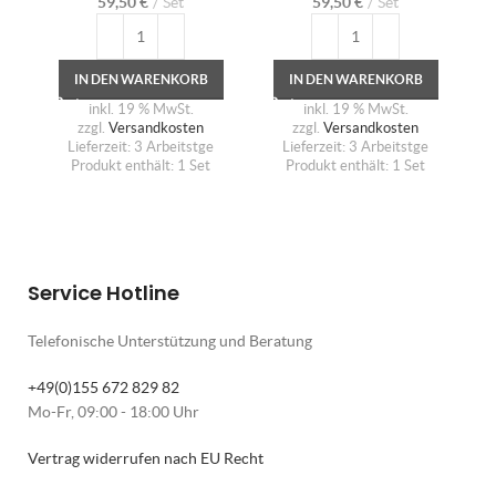
59,50
€
Set
59,50
€
Set
IN DEN WARENKORB
IN DEN WARENKORB
inkl. 19 % MwSt.
inkl. 19 % MwSt.
zzgl.
Versandkosten
zzgl.
Versandkosten
Lieferzeit:
3 Arbeitstge
Lieferzeit:
3 Arbeitstge
Produkt enthält: 1
Set
Produkt enthält: 1
Set
Service Hotline
Telefonische Unterstützung und Beratung
+49(0)155 672 829 82
Mo-Fr, 09:00 - 18:00 Uhr
Vertrag widerrufen nach EU Recht