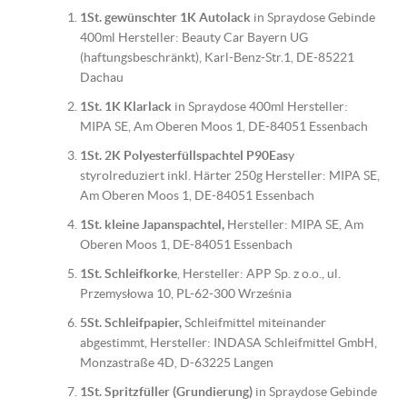
1St. gewünschter 1K Autolack
in Spraydose Gebinde
400ml Hersteller: Beauty Car Bayern UG
(haftungsbeschränkt), Karl-Benz-Str.1, DE-85221
Dachau
1St. 1K Klarlack
in Spraydose 400ml Hersteller:
MIPA SE, Am Oberen Moos 1, DE-84051 Essenbach
1St. 2K Polyesterfüllspachtel P90Eas
y
styrolreduziert inkl. Härter 250g Hersteller: MIPA SE,
Am Oberen Moos 1, DE-84051 Essenbach
1St. kleine Japanspachtel,
Hersteller: MIPA SE, Am
Oberen Moos 1, DE-84051 Essenbach
1St. Schleifkorke
, Hersteller: APP Sp. z o.o., ul.
Przemysłowa 10, PL-62-300 Września
5St. Schleifpapier,
Schleifmittel miteinander
abgestimmt, Hersteller: INDASA Schleifmittel GmbH,
Monzastraße 4D, D-63225 Langen
1St. Spritzfüller (Grundierung)
in Spraydose Gebinde