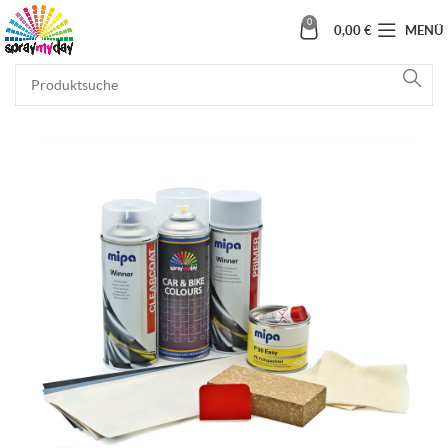
0
0,00
€
MENÜ