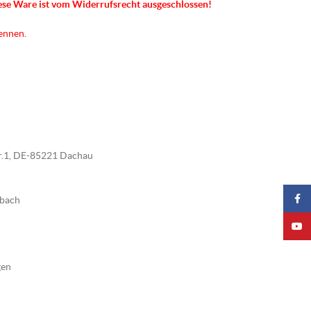
ese Ware ist vom Widerrufsrecht ausgeschlossen!
kennen.
tr.1, DE-85221 Dachau
Faceb
nbach
YouTu
gen