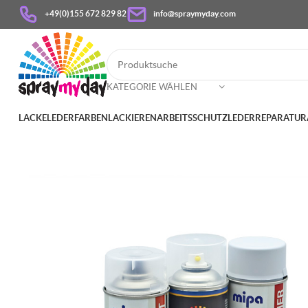
+49(0)155 672 829 82
info@spraymyday.com
KATEGORIE WÄHLEN
LACKE
LEDERFARBEN
LACKIEREN
ARBEITSSCHUTZ
LEDERREPARATUR