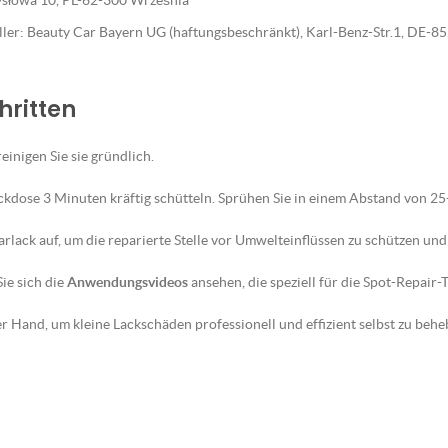
emysłowa 10, PL-62-300 Września
eller: Beauty Car Bayern UG (haftungsbeschränkt), Karl-Benz-Str.1, DE-
hritten
reinigen Sie sie gründlich.
ckdose 3 Minuten kräftig schütteln. Sprühen Sie in einem Abstand von 2
lack auf, um die reparierte Stelle vor Umwelteinflüssen zu schützen und 
ie sich die
Anwendungsvideos
ansehen, die speziell für die Spot-Repair
 Hand, um kleine Lackschäden professionell und effizient selbst zu behe