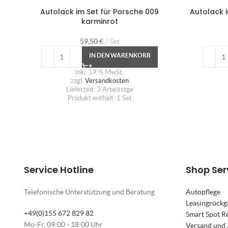
Autolack im Set für Porsche 009
Autolack i
karminrot
59,50
€
Set
IN DEN WARENKORB
inkl. 19 % MwSt.
zzgl.
Versandkosten
Lieferzeit:
3 Arbeitstge
Produkt enthält: 1
Set
Service Hotline
Shop Ser
Telefonische Unterstützung und Beratung
Autopflege
Leasingrückg
+49(0)155 672 829 82
Smart Spot R
Mo-Fr, 09:00 - 18:00 Uhr
Versand und