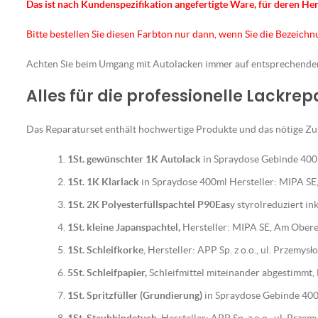
Das ist nach Kundenspezifikation angefertigte Ware, für deren He
Bitte bestellen Sie diesen Farbton nur dann, wenn Sie die Bezeich
Achten Sie beim Umgang mit Autolacken immer auf entsprechend
Alles für die professionelle Lackre
Das Reparaturset enthält hochwertige Produkte und das nötige Zub
1St. gewünschter 1K Autolack
in Spraydose Gebinde 400m
1St. 1K Klarlack
in Spraydose 400ml Hersteller: MIPA S
1St. 2K Polyesterfüllspachtel P90Eas
y styrolreduziert i
1St. kleine Japanspachtel,
Hersteller: MIPA SE, Am Ober
1St. Schleifkorke
, Hersteller: APP Sp. z o.o., ul. Przemy
5St. Schleifpapier,
Schleifmittel miteinander abgestimmt
1St. Spritzfüller (Grundierung)
in Spraydose Gebinde 400