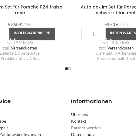
m Set für Porsche 024 fraise
Autolack im Set für Pors
rose
schwarz blau met
59,50
€
Set
59,50
€
Set
IN DEN WARENKORB
IN DEN WARE
inkl. 19 % MwSt.
inkl. 19 % MwSt.
zzgl.
Versandkosten
zzgl.
Versandkosten
Lieferzeit:
3 Arbeitstge
Lieferzeit:
3 Arbeitstg
Produkt enthält: 1
Set
Produkt enthält: 1
Set
vice
Informationen
Über uns
abe
Kontakt
epair
Partner werden
 Zahlungsbedingungen
Datenschutz