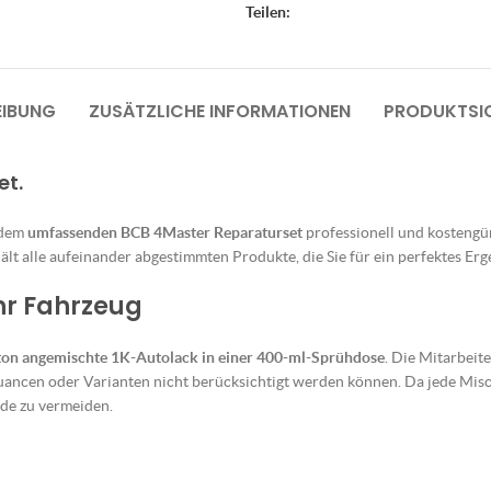
Teilen:
EIBUNG
ZUSÄTZLICHE INFORMATIONEN
PRODUKTSIC
et.
 dem
umfassenden BCB 4Master Reparaturset
professionell und kostengüns
lt alle aufeinander abgestimmten Produkte, die Sie für ein perfektes Erg
Ihr Fahrzeug
ton angemischte 1K-Autolack in einer 400-ml-Sprühdose
. Die Mitarbeit
uancen oder Varianten nicht berücksichtigt werden können. Da jede Misch
de zu vermeiden.