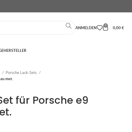
0
ANMELDEN
0,00
€
GE
HERSTELLER
e
Porsche Lack-Sets
lau met.
Set für Porsche e9
et.