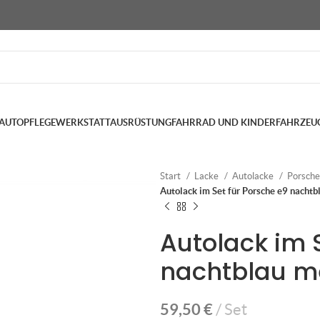
AUTOPFLEGE
WERKSTATTAUSRÜSTUNG
FAHRRAD UND KINDERFAHRZEU
Start
Lacke
Autolacke
Porsch
Autolack im Set für Porsche e9 nachtb
Autolack im 
nachtblau m
59,50
€
Set