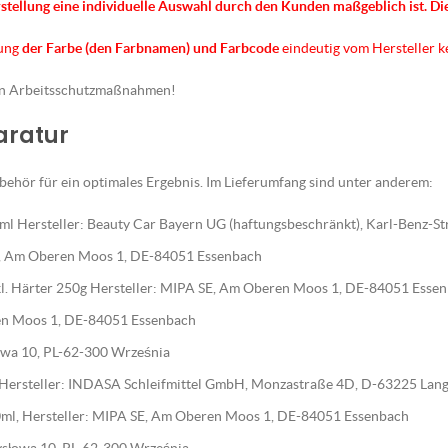
rstellung eine individuelle Auswahl durch den Kunden maßgeblich ist.
Di
nung
der Farbe (den Farbnamen) und Farbcode
eindeutig vom Hersteller 
en Arbeitsschutzmaßnahmen!
paratur
ehör für ein optimales Ergebnis. Im Lieferumfang sind unter anderem:
l Hersteller: Beauty Car Bayern UG (haftungsbeschränkt), Karl-Benz-S
E, Am Oberen Moos 1, DE-84051 Essenbach
nkl. Härter 250g Hersteller: MIPA SE, Am Oberen Moos 1, DE-84051 Esse
en Moos 1, DE-84051 Essenbach
słowa 10, PL-62-300 Września
, Hersteller: INDASA Schleifmittel GmbH, Monzastraße 4D, D-63225 Lan
ml, Hersteller: MIPA SE, Am Oberen Moos 1, DE-84051 Essenbach