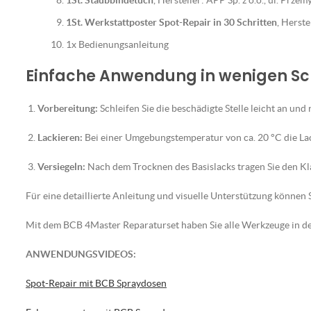
1St. Staubbindetuch
, Hersteller: APP Sp. z o.o., ul. Prz
1St. Werkstattposter Spot-Repair in 30 Schritten
, Herst
1x Bedienungsanleitung
Einfache Anwendung in wenigen Sc
Vorbereitung:
Schleifen Sie die beschädigte Stelle leicht an und 
Lackieren:
Bei einer Umgebungstemperatur von ca. 20 °C die La
Versiegeln:
Nach dem Trocknen des Basislacks tragen Sie den Klar
Für eine detaillierte Anleitung und visuelle Unterstützung können S
Mit dem BCB 4Master Reparaturset haben Sie alle Werkzeuge in der
ANWENDUNGSVIDEOS:
Spot-Repair mit BCB Spraydosen