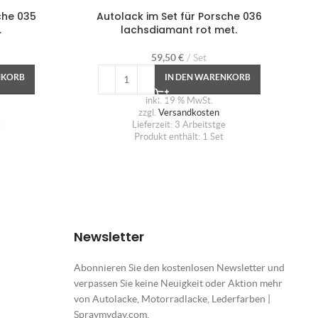
che 035
Autolack im Set für Porsche 036
Aut
.
lachsdiamant rot met.
59,50
€
Set
NKORB
IN DEN WARENKORB
inkl. 19 % MwSt.
zzgl.
Versandkosten
e
Lieferzeit:
3 Arbeitstge
Produkt enthält: 1
Set
Newsletter
Abonnieren Sie den kostenlosen Newsletter und
verpassen Sie keine Neuigkeit oder Aktion mehr
von Autolacke, Motorradlacke, Lederfarben |
Spraymyday.com.