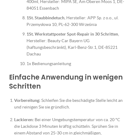
400ml, Hersteller: MIPA SE, Am Oberen Moos 1, DE-
84051 Essenbach
1St. Staubbindetuch
, Hersteller: APP Sp. z o.o., ul.
Przemysłowa 10, PL-62-300 Września
1St. Werkstattposter Spot-Repair in 30 Schritten
,
Hersteller: Beauty Car Bayern UG
(haftungsbeschränkt), Karl-Benz-Str.1, DE-85221
Dachau
1x Bedienungsanleitung
Einfache Anwendung in wenigen
Schritten
Vorbereitung:
Schleifen Sie die beschädigte Stelle leicht an
und reinigen Sie sie gründlich.
Lackieren:
Bei einer Umgebungstemperatur von ca. 20 °C
die Lackdose 3 Minuten kräftig schütteln. Sprühen Sie in
einem Abstand von 25-30 cm in gleichmäßigen,