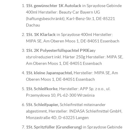
1St. gewünschter 1K Autolack
in Spraydose Gebinde
400ml Hersteller: Beauty Car Bayern UG
(haftungsbeschränkt), Karl-Benz-Str.1, DE-85221
Dachau
1St. 1K Klarlack
in Spraydose 400ml Hersteller:
MIPA SE, Am Oberen Moos 1, DE-84051 Essenbach
1St. 2K Polyesterfüllspachtel P90Eas
y
styrolreduziert inkl. Härter 250g Hersteller: MIPA SE,
Am Oberen Moos 1, DE-84051 Essenbach
1St. kleine Japanspachtel,
Hersteller: MIPA SE, Am
Oberen Moos 1, DE-84051 Essenbach
1St. Schleifkorke
, Hersteller: APP Sp. z o.o., ul.
Przemysłowa 10, PL-62-300 Września
5St. Schleifpapier,
Schleifmittel miteinander
abgestimmt, Hersteller: INDASA Schleifmittel GmbH,
Monzastraße 4D, D-63225 Langen
1St. Spritzfüller (Grundierung)
in Spraydose Gebinde