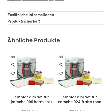
Zusätzliche Informationen
Produktsicherheit
Ähnliche Produkte
Autolack im Set für
Autolack im Set für
Porsche 009 karminrot
Porsche 024 fraise rose
Po