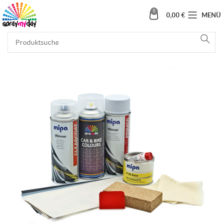
0
0,00
€
MENÜ