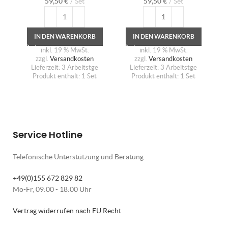
59,50
€
Set
59,50
€
Set
IN DEN WARENKORB
IN DEN WARENKORB
inkl. 19 % MwSt.
inkl. 19 % MwSt.
zzgl.
Versandkosten
zzgl.
Versandkosten
Lieferzeit:
3 Arbeitstge
Lieferzeit:
3 Arbeitstge
Produkt enthält: 1
Set
Produkt enthält: 1
Set
Service Hotline
Telefonische Unterstützung und Beratung
+49(0)155 672 829 82
Mo-Fr, 09:00 - 18:00 Uhr
Vertrag widerrufen nach EU Recht