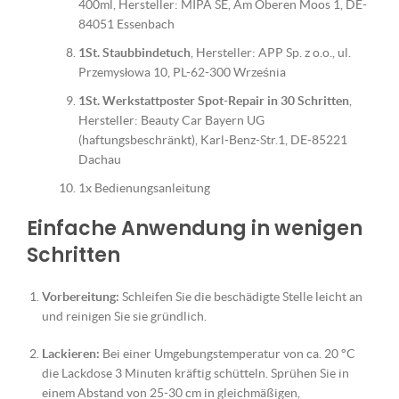
400ml, Hersteller: MIPA SE, Am Oberen Moos 1, DE-
84051 Essenbach
1St. Staubbindetuch
, Hersteller: APP Sp. z o.o., ul.
Przemysłowa 10, PL-62-300 Września
1St. Werkstattposter Spot-Repair in 30 Schritten
,
Hersteller: Beauty Car Bayern UG
(haftungsbeschränkt), Karl-Benz-Str.1, DE-85221
Dachau
1x Bedienungsanleitung
Einfache Anwendung in wenigen
Schritten
Vorbereitung:
Schleifen Sie die beschädigte Stelle leicht an
und reinigen Sie sie gründlich.
Lackieren:
Bei einer Umgebungstemperatur von ca. 20 °C
die Lackdose 3 Minuten kräftig schütteln. Sprühen Sie in
einem Abstand von 25-30 cm in gleichmäßigen,