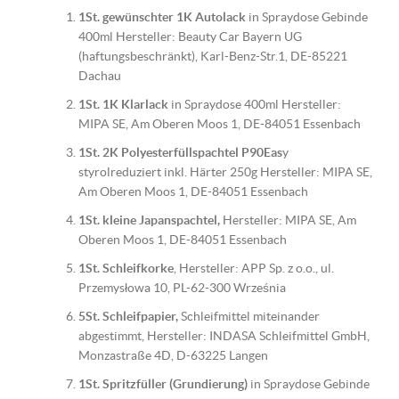
1St. gewünschter 1K Autolack
in Spraydose Gebinde
400ml Hersteller: Beauty Car Bayern UG
(haftungsbeschränkt), Karl-Benz-Str.1, DE-85221
Dachau
1St. 1K Klarlack
in Spraydose 400ml Hersteller:
MIPA SE, Am Oberen Moos 1, DE-84051 Essenbach
1St. 2K Polyesterfüllspachtel P90Eas
y
styrolreduziert inkl. Härter 250g Hersteller: MIPA SE,
Am Oberen Moos 1, DE-84051 Essenbach
1St. kleine Japanspachtel,
Hersteller: MIPA SE, Am
Oberen Moos 1, DE-84051 Essenbach
1St. Schleifkorke
, Hersteller: APP Sp. z o.o., ul.
Przemysłowa 10, PL-62-300 Września
5St. Schleifpapier,
Schleifmittel miteinander
abgestimmt, Hersteller: INDASA Schleifmittel GmbH,
Monzastraße 4D, D-63225 Langen
1St. Spritzfüller (Grundierung)
in Spraydose Gebinde