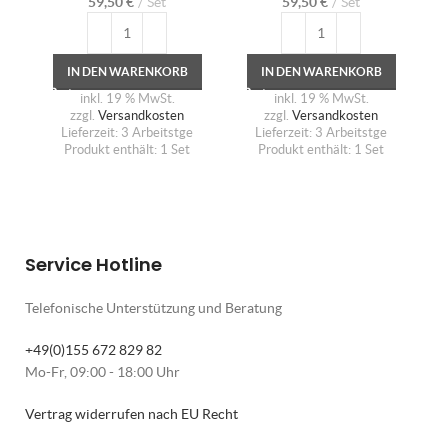
59,50
€
Set
59,50
€
Set
IN DEN WARENKORB
IN DEN WARENKORB
inkl. 19 % MwSt.
inkl. 19 % MwSt.
zzgl.
Versandkosten
zzgl.
Versandkosten
Lieferzeit:
3 Arbeitstge
Lieferzeit:
3 Arbeitstge
Produkt enthält: 1
Set
Produkt enthält: 1
Set
Service Hotline
Telefonische Unterstützung und Beratung
+49(0)155 672 829 82
Mo-Fr, 09:00 - 18:00 Uhr
Vertrag widerrufen nach EU Recht