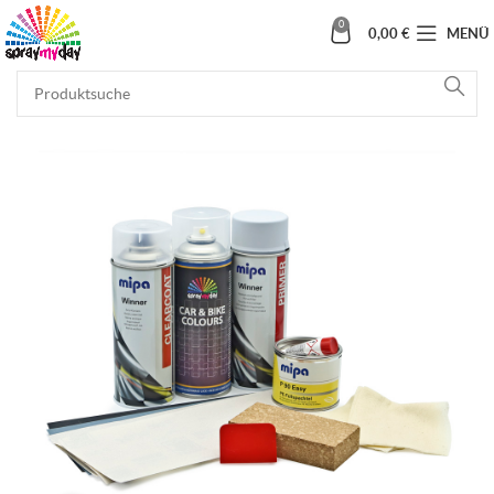
0
0,00
€
MENÜ