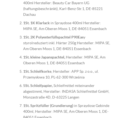
400ml Hersteller: Beauty Car Bayern UG
(haftungsbeschränkt), Karl-Benz-Str.1, DE-85221
Dachau
1St. 1K Klarlack
in Spraydose 400ml Hersteller:
MIPA SE, Am Oberen Moos 1, DE-84051 Essenbach
1St. 2K Polyesterfüllspachtel P90Eas
y
styrolreduziert inkl. Härter 250g Hersteller: MIPA SE,
Am Oberen Moos 1, DE-84051 Essenbach
1St. kleine Japanspachtel,
Hersteller: MIPA SE, Am
Oberen Moos 1, DE-84051 Essenbach
1St. Schleifkorke
, Hersteller: APP Sp. z o.o., ul.
Przemysłowa 10, PL-62-300 Września
5St. Schleifpapier,
Schleifmittel miteinander
abgestimmt, Hersteller: INDASA Schleifmittel GmbH,
Monzastraße 4D, D-63225 Langen
1St. Spritzfüller (Grundierung)
in Spraydose Gebinde
400ml, Hersteller: MIPA SE, Am Oberen Moos 1, DE-
84051 Essenbach