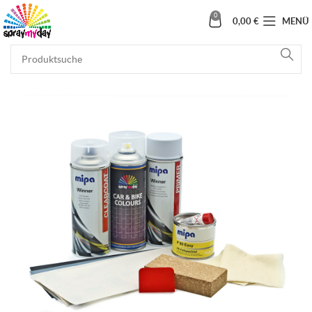
0
0,00
€
MENÜ