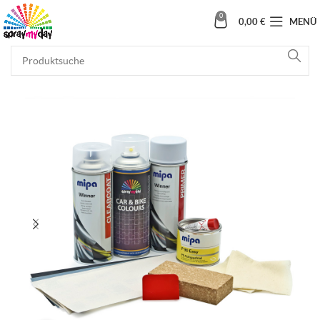
0
0,00
€
MENÜ