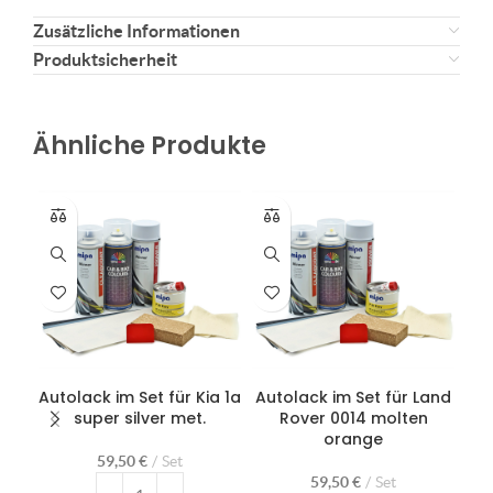
Zusätzliche Informationen
Produktsicherheit
Ähnliche Produkte
Autolack im Set für Kia 1a
Autolack im Set für Land
super silver met.
Rover 0014 molten
Ma
orange
59,50
€
Set
59,50
€
Set