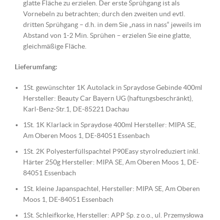
glatte Fläche zu erzielen. Der erste Sprühgang ist als
Vornebeln zu betrachten; durch den zweiten und evtl.
dritten Sprühgang – d.h. in dem Sie „nass in nass“ jeweils im
Abstand von 1-2 Min. Sprühen – erzielen Sie eine glatte,
gleichmäßige Fläche.
Lieferumfang:
1St. gewünschter 1K Autolack in Spraydose Gebinde 400ml
Hersteller: Beauty Car Bayern UG (haftungsbeschränkt),
Karl-Benz-Str.1, DE-85221 Dachau
1St. 1K Klarlack in Spraydose 400ml Hersteller: MIPA SE,
Am Oberen Moos 1, DE-84051 Essenbach
1St. 2K Polyesterfüllspachtel P90Easy styrolreduziert inkl.
Härter 250g Hersteller: MIPA SE, Am Oberen Moos 1, DE-
84051 Essenbach
1St. kleine Japanspachtel, Hersteller: MIPA SE, Am Oberen
Moos 1, DE-84051 Essenbach
1St. Schleifkorke, Hersteller: APP Sp. z o.o., ul. Przemysłowa