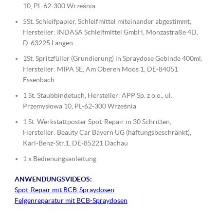
10, PL-62-300 Września
5St. Schleifpapier, Schleifmittel miteinander abgestimmt,
Hersteller: INDASA Schleifmittel GmbH, Monzastraße 4D,
D-63225 Langen
1St. Spritzfüller (Grundierung) in Spraydose Gebinde 400ml,
Hersteller: MIPA SE, Am Oberen Moos 1, DE-84051
Essenbach
1 St. Staubbindetuch, Hersteller: APP Sp. z o.o., ul.
Przemysłowa 10, PL-62-300 Września
1 St. Werkstattposter Spot-Repair in 30 Schritten,
Hersteller: Beauty Car Bayern UG (haftungsbeschränkt),
Karl-Benz-Str.1, DE-85221 Dachau
1 x Bedienungsanleitung
ANWENDUNGSVIDEOS:
Spot-Repair mit BCB-Spraydosen
Felgenreparatur mit BCB-Spraydosen