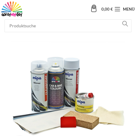
0
0,00
€
MENÜ