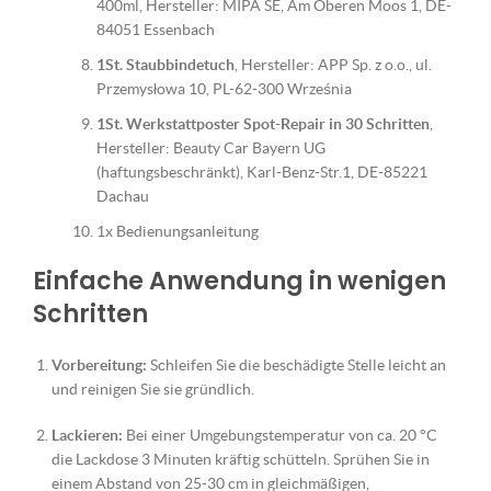
400ml, Hersteller: MIPA SE, Am Oberen Moos 1, DE-
84051 Essenbach
1St. Staubbindetuch
, Hersteller: APP Sp. z o.o., ul.
Przemysłowa 10, PL-62-300 Września
1St. Werkstattposter Spot-Repair in 30 Schritten
,
Hersteller: Beauty Car Bayern UG
(haftungsbeschränkt), Karl-Benz-Str.1, DE-85221
Dachau
1x Bedienungsanleitung
Einfache Anwendung in wenigen
Schritten
Vorbereitung:
Schleifen Sie die beschädigte Stelle leicht an
und reinigen Sie sie gründlich.
Lackieren:
Bei einer Umgebungstemperatur von ca. 20 °C
die Lackdose 3 Minuten kräftig schütteln. Sprühen Sie in
einem Abstand von 25-30 cm in gleichmäßigen,