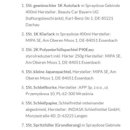
1St. gewünschter 1K Autolack
in Spraydose Gebinde
400ml Hersteller: Beauty Car Bayern UG
(haftungsbeschränkt), Karl-Benz-Str.1, DE-85221
Dachau
1St. 1K Klarlack
in Spraydose 400ml Hersteller:
MIPA SE, Am Oberen Moos 1, DE-84051 Essenbach
1St. 2K Polyesterfüllspachtel P90Eas
y
styrolreduziert inkl. Härter 250g Hersteller: MIPA SE,
Am Oberen Moos 1, DE-84051 Essenbach
1St. kleine Japanspachtel,
Hersteller: MIPA SE, Am
Oberen Moos 1, DE-84051 Essenbach
1St. Schleifkorke
, Hersteller: APP Sp. z o.o., ul.
Przemysłowa 10, PL-62-300 Września
5St. Schleifpapier,
Schleifmittel miteinander
abgestimmt, Hersteller: INDASA Schleifmittel GmbH,
Monzastraße 4D, D-63225 Langen
1St. Spritzfüller (Grundierung)
in Spraydose Gebinde