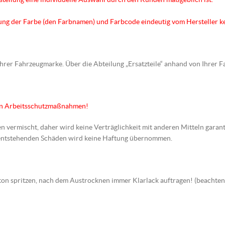
hnung der Farbe (den Farbnamen) und Farbcode eindeutig vom Hersteller k
 Ihrer Fahrzeugmarke. Über die Abteilung „Ersatzteile“ anhand von Ihrer 
en Arbeitsschutzmaßnahmen!
en vermischt, daher wird keine Verträglichkeit mit anderen Mitteln garant
s entstehenden Schäden wird keine Haftung übernommen.
arbton spritzen, nach dem Austrocknen immer Klarlack auftragen! (beach