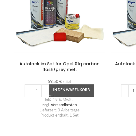
Autolack im Set für Opel 01q carbon
Autolack 
flash/grey met.
59,50
€
Set
IN DEN WARENKORB
inkl. 19 % MwSt.
zzgl.
Versandkosten
Lieferzeit:
3 Arbeitstge
Produkt enthält: 1
Set