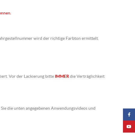
ennen.
Fahrgestellnummer wird der richtige Farbton ermittelt.
iert. Vor der Lackierung bitte
IMMER
die Verträglichkeit
ten Sie die unten angegebenen Anwendungsvideos und
Faceb
YouTu