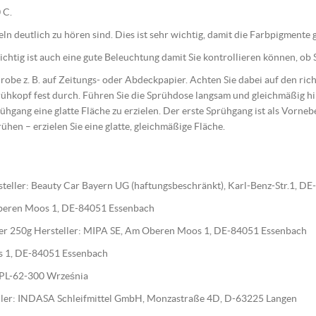
 C.
geln deutlich zu hören sind. Dies ist sehr wichtig, damit die Farbpigment
htig ist auch eine gute Beleuchtung damit Sie kontrollieren können, ob S
 Probe z. B. auf Zeitungs- oder Abdeckpapier. Achten Sie dabei auf den r
ühkopf fest durch. Führen Sie die Sprühdose langsam und gleichmäßig 
ühgang eine glatte Fläche zu erzielen. Der erste Sprühgang ist als Vorne
rühen – erzielen Sie eine glatte, gleichmäßige Fläche.
teller: Beauty Car Bayern UG (haftungsbeschränkt), Karl-Benz-Str.1, D
 Oberen Moos 1, DE-84051 Essenbach
ärter 250g Hersteller: MIPA SE, Am Oberen Moos 1, DE-84051 Essenbach
os 1, DE-84051 Essenbach
0, PL-62-300 Września
steller: INDASA Schleifmittel GmbH, Monzastraße 4D, D-63225 Langen