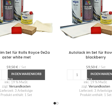
im Set für Rolls Royce 0e2a
Autolack im Set für Rov
aster white met
blackberry
59,50
€
Set
59,50
€
Set
IN DEN WARENKORB
IN DEN WARE
inkl. 19 % MwSt.
inkl. 19 % MwSt.
zzgl.
Versandkosten
zzgl.
Versandkosten
Lieferzeit:
3 Arbeitstge
Lieferzeit:
3 Arbeitstg
Produkt enthält: 1
Set
Produkt enthält: 1
Set