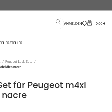
0
ANMELDEN
0,00
€
GE
HERSTELLER
t
Peugeot Lack-Sets
 obsidien nacre
Set für Peugeot m4xl
n nacre