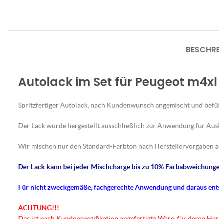
BESCHR
Autolack im Set für Peugeot m4xl
Spritzfertiger Autolack, nach Kundenwunsch angemischt und befül
Der Lack wurde hergestellt ausschließlich zur Anwendung für Au
Wir mischen nur den Standard-Farbton nach Herstellervorgaben a
Der Lack kann bei jeder Mischcharge bis zu 10% Farbabweichungen
Für nicht
zweckgemäße
, fachgerechte Anwendung und daraus en
ACHTUNG!!!
Das ist nach Kundenspezifikation angefertigte Ware, für deren He