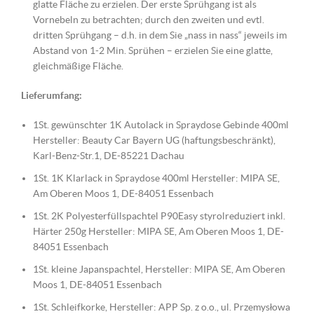
glatte Fläche zu erzielen. Der erste Sprühgang ist als
Vornebeln zu betrachten; durch den zweiten und evtl.
dritten Sprühgang – d.h. in dem Sie „nass in nass“ jeweils im
Abstand von 1-2 Min. Sprühen – erzielen Sie eine glatte,
gleichmäßige Fläche.
Lieferumfang:
1St. gewünschter 1K Autolack in Spraydose Gebinde 400ml
Hersteller: Beauty Car Bayern UG (haftungsbeschränkt),
Karl-Benz-Str.1, DE-85221 Dachau
1St. 1K Klarlack in Spraydose 400ml Hersteller: MIPA SE,
Am Oberen Moos 1, DE-84051 Essenbach
1St. 2K Polyesterfüllspachtel P90Easy styrolreduziert inkl.
Härter 250g Hersteller: MIPA SE, Am Oberen Moos 1, DE-
84051 Essenbach
1St. kleine Japanspachtel, Hersteller: MIPA SE, Am Oberen
Moos 1, DE-84051 Essenbach
1St. Schleifkorke, Hersteller: APP Sp. z o.o., ul. Przemysłowa