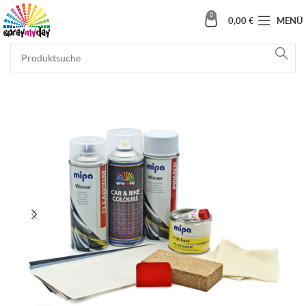
0
0,00
€
MENÜ