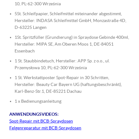
10, PL-62-300 Września
5St. Schleifpapier, Schleifmittel miteinander abgestimmt,
Hersteller: INDASA Schleifmittel GmbH, Monzastraße 4D,
D-63225 Langen
1St. Spritzfüller (Grundierung) in Spraydose Gebinde 400ml,
Hersteller: MIPA SE, Am Oberen Moos 1, DE-84051
Essenbach
1 St. Staubbindetuch, Hersteller: APP Sp. z o.o., ul.
Przemysłowa 10, PL-62-300 Września
1 St. Werkstattposter Spot-Repair in 30 Schritten,
Hersteller: Beauty Car Bayern UG (haftungsbeschränkt),
Karl-Benz-Str.1, DE-85221 Dachau
1 x Bedienungsanleitung
ANWENDUNGSVIDEOS:
Spot-Repair mit BCB-Spraydosen
Felgenreparatur mit BCB-Spraydosen