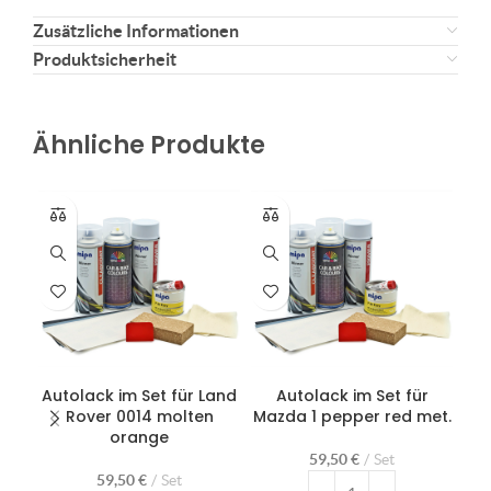
Zusätzliche Informationen
Produktsicherheit
Ähnliche Produkte
Autolack im Set für Land
Autolack im Set für
Rover 0014 molten
Mazda 1 pepper red met.
Re
orange
59,50
€
Set
59,50
€
Set