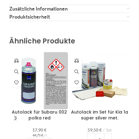
Zusätzliche Informationen
Produktsicherheit
Ähnliche Produkte
Autolack für Subaru 002
Autolack im Set für Kia 1a
Au
polka red
super silver met.
17,90
€
59,50
€
Set
44,75
€
/
l