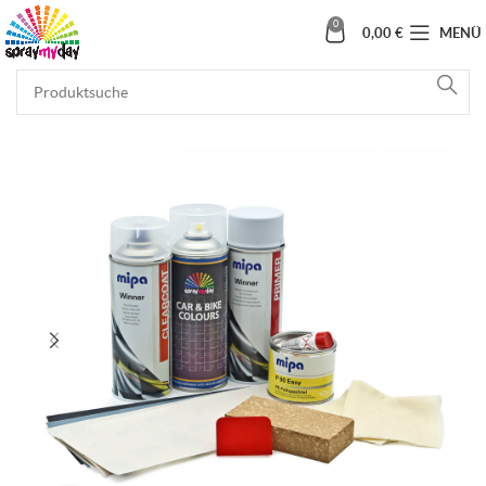
0
0,00
€
MENÜ