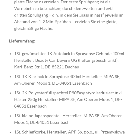
glatte Fläche zu erzielen. Der erste Sprühgang ist als
Vornebeln zu betrachten; durch den zweiten und evtl.
dritten Sprühgang – d.h. in dem Sie „nass in nass“ jeweils im
Abstand von 1-2 Min. Sprühen – erzielen Sie eine glatte,
gleichmäßige Fläche.
Lieferumfang:
1St. gewünschter 1K Autolack in Spraydose Gebinde 400ml
Hersteller: Beauty Car Bayern UG (haftungsbeschränkt),
Karl-Benz-Str.1, DE-85221 Dachau
1St. 1K Klarlack in Spraydose 400ml Hersteller: MIPA SE,
Am Oberen Moos 1, DE-84051 Essenbach
1St. 2K Polyesterfüllspachtel P90Easy styrolreduziert inkl.
Härter 250g Hersteller: MIPA SE, Am Oberen Moos 1, DE-
84051 Essenbach
1St. kleine Japanspachtel, Hersteller: MIPA SE, Am Oberen
Moos 1, DE-84051 Essenbach
1St. Schleifkorke, Hersteller: APP Sp. z o.o., ul. Przemysłowa