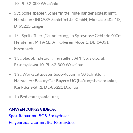
10, PL-62-300 Września
5St. Schleifpapier, Schleifmittel miteinander abgestimmt,
Hersteller: INDASA Schleifmittel GmbH, Monzastraße 4D,
D-63225 Langen
1St. Spritzfüller (Grundierung) in Spraydose Gebinde 400ml,
Hersteller: MIPA SE, Am Oberen Moos 1, DE-84051
Essenbach
1 St. Staubbindetuch, Hersteller: APP Sp. z o.o., ul.
Przemysłowa 10, PL-62-300 Września
1 St. Werkstattposter Spot-Repair in 30 Schritten,
Hersteller: Beauty Car Bayern UG (haftungsbeschränkt),
Karl-Benz-Str.1, DE-85221 Dachau
1 x Bedienungsanleitung
ANWENDUNGSVIDEOS:
Spot-Repair mit BCB-Spraydosen
Felgenreparatur mit BCB-Spraydosen