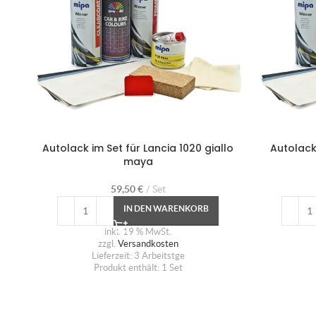
Autolack im Set für Lancia 1020 giallo
Autolack
maya
59,50
€
Set
IN DEN WARENKORB
inkl. 19 % MwSt.
zzgl.
Versandkosten
Lieferzeit:
3 Arbeitstge
Produkt enthält: 1
Set