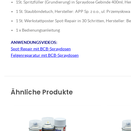
1St. Spritzfüller (Grundierung) in Spraydose Gebinde 400ml, 
1 St. Staubbindetuch, Hersteller: APP Sp. z o.o., ul. Przemysło
1 St. Werkstattposter Spot-Repair in 30 Schritten, Hersteller:
1 x Bedienungsanleitung
ANWENDUNGSVIDEOS:
Spot-Repair mit BCB-Spraydosen
Felgenreparatur mit BCB-Spraydosen
Ähnliche Produkte