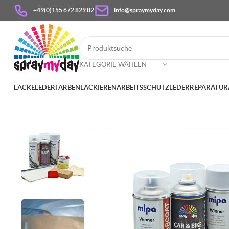
+49(0)155 672 829 82
info@spraymyday.com
KATEGORIE WÄHLEN
LACKE
LEDERFARBEN
LACKIEREN
ARBEITSSCHUTZ
LEDERREPARATUR