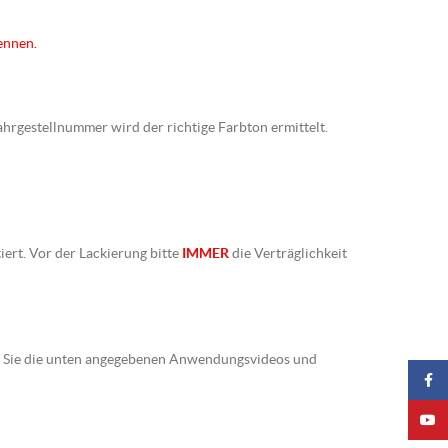
ennen.
Fahrgestellnummer wird der richtige Farbton ermittelt.
iert. Vor der Lackierung bitte
IMMER
die Verträglichkeit
ten Sie die unten angegebenen Anwendungsvideos und
Faceb
YouTu