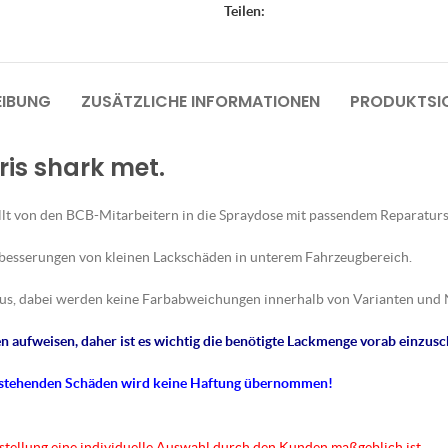
Teilen:
EIBUNG
ZUSÄTZLICHE INFORMATIONEN
PRODUKTSIC
ris shark met.
lt von den BCB-Mitarbeitern in die Spraydose mit passendem Reparaturs
sbesserungen von kleinen Lackschäden in unterem Fahrzeugbereich.
us, dabei werden keine Farbabweichungen innerhalb von Varianten und 
 aufweisen, daher ist es wichtig die benötigte Lackmenge vorab einzusc
tstehenden Schäden wird keine Haftung übernommen!
rstellung eine individuelle Auswahl durch den Kunden maßgeblich ist.