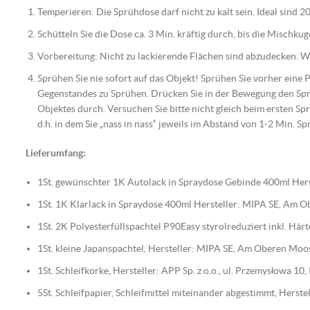
Temperieren: Die Sprühdose darf nicht zu kalt sein. Ideal sind 20
Schütteln Sie die Dose ca. 3 Min. kräftig durch, bis die Mischku
Vorbereitung: Nicht zu lackierende Flächen sind abzudecken. Wic
Sprühen Sie nie sofort auf das Objekt! Sprühen Sie vorher eine
Gegenstandes zu Sprühen. Drücken Sie in der Bewegung den Spr
Objektes durch. Versuchen Sie bitte nicht gleich beim ersten Spr
d.h. in dem Sie „nass in nass“ jeweils im Abstand von 1-2 Min. Sp
Lieferumfang:
1St. gewünschter 1K Autolack in Spraydose Gebinde 400ml Hers
1St. 1K Klarlack in Spraydose 400ml Hersteller: MIPA SE, Am
1St. 2K Polyesterfüllspachtel P90Easy styrolreduziert inkl. H
1St. kleine Japanspachtel, Hersteller: MIPA SE, Am Oberen Mo
1St. Schleifkorke, Hersteller: APP Sp. z o.o., ul. Przemysłowa 1
5St. Schleifpapier, Schleifmittel miteinander abgestimmt, Her