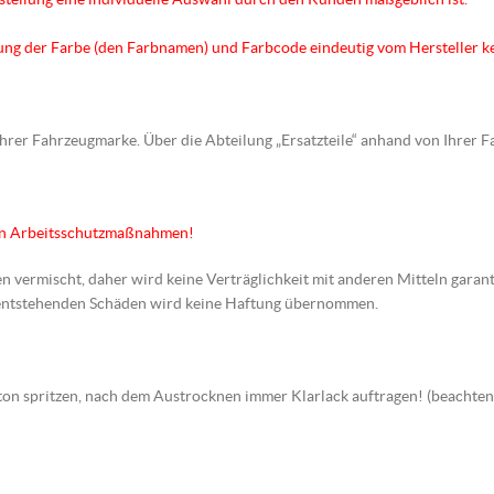
hnung der Farbe (den Farbnamen) und Farbcode eindeutig vom Hersteller k
 Ihrer Fahrzeugmarke. Über die Abteilung „Ersatzteile“ anhand von Ihrer 
en Arbeitsschutzmaßnahmen!
en vermischt, daher wird keine Verträglichkeit mit anderen Mitteln garant
s entstehenden Schäden wird keine Haftung übernommen.
arbton spritzen, nach dem Austrocknen immer Klarlack auftragen! (beach