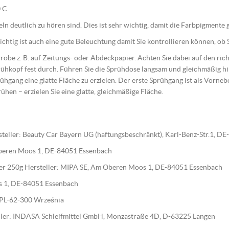
 C.
geln deutlich zu hören sind. Dies ist sehr wichtig, damit die Farbpigment
htig ist auch eine gute Beleuchtung damit Sie kontrollieren können, ob S
 Probe z. B. auf Zeitungs- oder Abdeckpapier. Achten Sie dabei auf den r
ühkopf fest durch. Führen Sie die Sprühdose langsam und gleichmäßig 
ühgang eine glatte Fläche zu erzielen. Der erste Sprühgang ist als Vorne
rühen – erzielen Sie eine glatte, gleichmäßige Fläche.
teller: Beauty Car Bayern UG (haftungsbeschränkt), Karl-Benz-Str.1, D
 Oberen Moos 1, DE-84051 Essenbach
ärter 250g Hersteller: MIPA SE, Am Oberen Moos 1, DE-84051 Essenbach
os 1, DE-84051 Essenbach
0, PL-62-300 Września
steller: INDASA Schleifmittel GmbH, Monzastraße 4D, D-63225 Langen