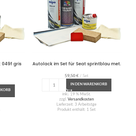
 049f gris
Autolack im Set für Seat sprintblau met.
A
59,50
€
Set
IN DEN WARENKORB
NKORB
inkl. 19 % MwSt.
zzgl.
Versandkosten
Lieferzeit:
3 Arbeitstge
Produkt enthält: 1
Set
e