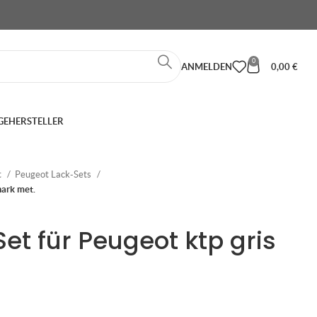
0
ANMELDEN
0,00
€
GE
HERSTELLER
t
Peugeot Lack-Sets
hark met.
et für Peugeot ktp gris