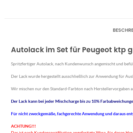
BESCHR
Autolack im Set für Peugeot ktp g
Spritzfertiger Autolack, nach Kundenwunsch angemischt und befül
Der Lack wurde hergestellt ausschließlich zur Anwendung für Au
Wir mischen nur den Standard-Farbton nach Herstellervorgaben a
Der Lack kann bei jeder Mischcharge bis zu 10% Farbabweichungen
Für nicht
zweckgemäße
, fachgerechte Anwendung und daraus en
ACHTUNG!!!
Das ist nach Kundenspezifikation angefertigte Ware, für deren He