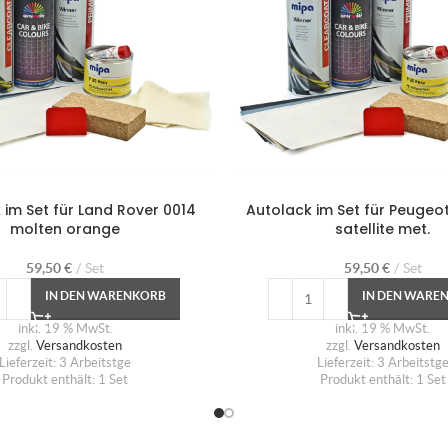
 im Set für Land Rover 0014
Autolack im Set für Peugeot
molten orange
satellite met.
59,50
€
Set
59,50
€
Set
IN DEN WARENKORB
IN DEN WARE
inkl. 19 % MwSt.
inkl. 19 % MwSt.
zzgl.
Versandkosten
zzgl.
Versandkosten
Lieferzeit:
3 Arbeitstge
Lieferzeit:
3 Arbeitstg
Produkt enthält: 1
Set
Produkt enthält: 1
Set