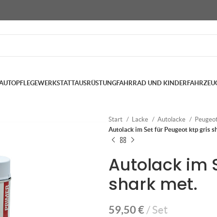
AUTOPFLEGE
WERKSTATTAUSRÜSTUNG
FAHRRAD UND KINDERFAHRZEU
Start
Lacke
Autolacke
Peugeo
Autolack im Set für Peugeot ktp gris s
Autolack im S
shark met.
59,50
€
Set