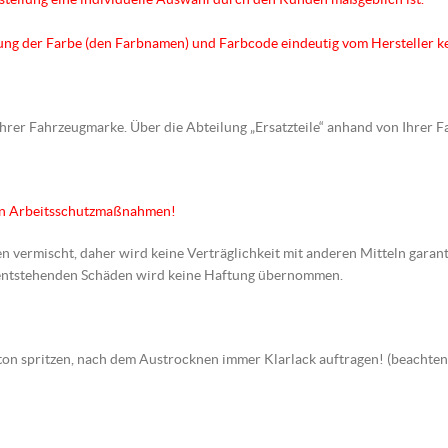
hnung der Farbe (den Farbnamen) und Farbcode eindeutig vom Hersteller k
 Ihrer Fahrzeugmarke. Über die Abteilung „Ersatzteile“ anhand von Ihrer 
en Arbeitsschutzmaßnahmen!
en vermischt, daher wird keine Verträglichkeit mit anderen Mitteln garant
s entstehenden Schäden wird keine Haftung übernommen.
arbton spritzen, nach dem Austrocknen immer Klarlack auftragen! (beach