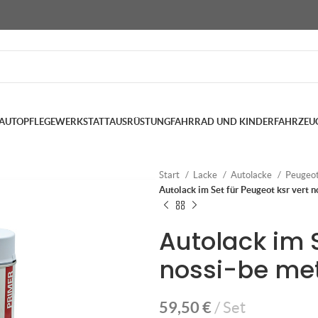
AUTOPFLEGE
WERKSTATTAUSRÜSTUNG
FAHRRAD UND KINDERFAHRZEU
Start
Lacke
Autolacke
Peugeo
Autolack im Set für Peugeot ksr vert n
Autolack im S
nossi-be met
59,50
€
Set