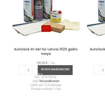
Autolack im Set für Lancia 1020 giallo
Autolack
maya
59,50
€
Set
IN DEN WARENKORB
inkl. 19 % MwSt.
zzgl.
Versandkosten
Lieferzeit:
3 Arbeitstge
Produkt enthält: 1
Set