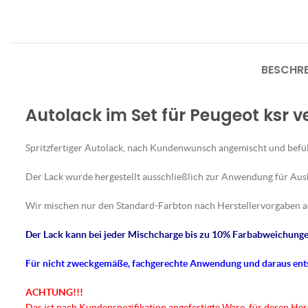
BESCHR
Autolack im Set für Peugeot ksr v
Spritzfertiger Autolack, nach Kundenwunsch angemischt und befül
Der Lack wurde hergestellt ausschließlich zur Anwendung für Au
Wir mischen nur den Standard-Farbton nach Herstellervorgaben a
Der Lack kann bei jeder Mischcharge bis zu 10% Farbabweichungen
Für nicht
zweckgemäße
, fachgerechte Anwendung und daraus en
ACHTUNG!!!
Das ist nach Kundenspezifikation angefertigte Ware, für deren He