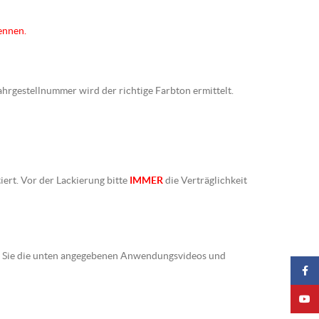
ennen.
Fahrgestellnummer wird der richtige Farbton ermittelt.
iert. Vor der Lackierung bitte
IMMER
die Verträglichkeit
ten Sie die unten angegebenen Anwendungsvideos und
Faceb
YouTu