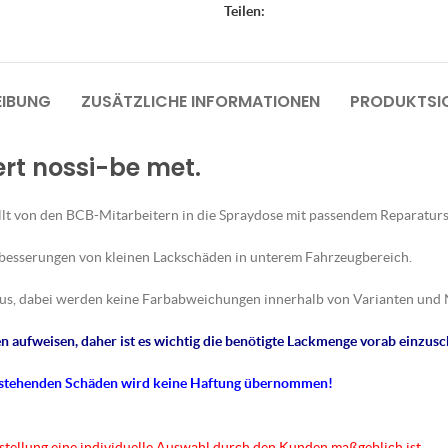
Teilen:
EIBUNG
ZUSÄTZLICHE INFORMATIONEN
PRODUKTSIC
ert nossi-be met.
lt von den BCB-Mitarbeitern in die Spraydose mit passendem Reparaturs
sbesserungen von kleinen Lackschäden in unterem Fahrzeugbereich.
us, dabei werden keine Farbabweichungen innerhalb von Varianten und 
 aufweisen, daher ist es wichtig die benötigte Lackmenge vorab einzusc
tstehenden Schäden wird keine Haftung übernommen!
rstellung eine individuelle Auswahl durch den Kunden maßgeblich ist.