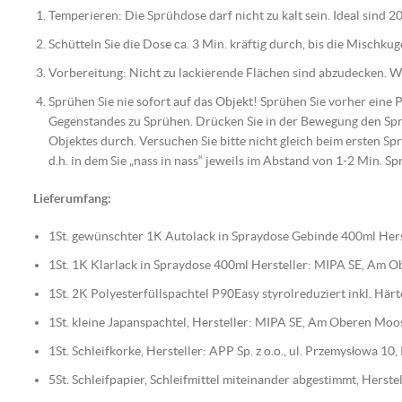
Temperieren: Die Sprühdose darf nicht zu kalt sein. Ideal sind 20
Schütteln Sie die Dose ca. 3 Min. kräftig durch, bis die Mischku
Vorbereitung: Nicht zu lackierende Flächen sind abzudecken. Wic
Sprühen Sie nie sofort auf das Objekt! Sprühen Sie vorher eine
Gegenstandes zu Sprühen. Drücken Sie in der Bewegung den Spr
Objektes durch. Versuchen Sie bitte nicht gleich beim ersten Spr
d.h. in dem Sie „nass in nass“ jeweils im Abstand von 1-2 Min. Sp
Lieferumfang:
1St. gewünschter 1K Autolack in Spraydose Gebinde 400ml Hers
1St. 1K Klarlack in Spraydose 400ml Hersteller: MIPA SE, Am
1St. 2K Polyesterfüllspachtel P90Easy styrolreduziert inkl. H
1St. kleine Japanspachtel, Hersteller: MIPA SE, Am Oberen Mo
1St. Schleifkorke, Hersteller: APP Sp. z o.o., ul. Przemysłowa 1
5St. Schleifpapier, Schleifmittel miteinander abgestimmt, Her