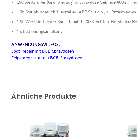
1St. Spritzfüller (Grundierung) in Spraydose Gebinde 400ml, 
1 St. Staubbindetuch, Hersteller: APP Sp. z o.o., ul. Przemysło
1 St. Werkstattposter Spot-Repair in 30 Schritten, Hersteller:
1 x Bedienungsanleitung
ANWENDUNGSVIDEOS:
Spot-Repair mit BCB-Spraydosen
Felgenreparatur mit BCB-Spraydosen
Ähnliche Produkte