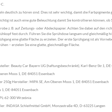
 C.
geln deutlich zu hören sind. Dies ist sehr wichtig, damit die Farbpigment
htig ist auch eine gute Beleuchtung damit Sie kontrollieren können, ob S
 Probe z. B. auf Zeitungs- oder Abdeckpapier. Achten Sie dabei auf den r
ühkopf fest durch. Führen Sie die Sprühdose langsam und gleichmäßig 
ühgang eine glatte Fläche zu erzielen. Der erste Sprühgang ist als Vorne
rühen – erzielen Sie eine glatte, gleichmäßige Fläche.
teller: Beauty Car Bayern UG (haftungsbeschränkt), Karl-Benz-Str.1, D
 Oberen Moos 1, DE-84051 Essenbach
ärter 250g Hersteller: MIPA SE, Am Oberen Moos 1, DE-84051 Essenbach
os 1, DE-84051 Essenbach
0, PL-62-300 Września
steller: INDASA Schleifmittel GmbH, Monzastraße 4D, D-63225 Langen