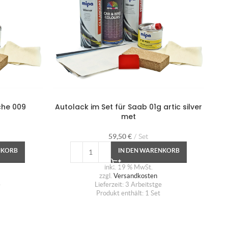
che 009
Autolack im Set für Saab 01g artic silver
Au
met
59,50
€
Set
NKORB
IN DEN WARENKORB
inkl. 19 % MwSt.
zzgl.
Versandkosten
e
Lieferzeit:
3 Arbeitstge
Produkt enthält: 1
Set