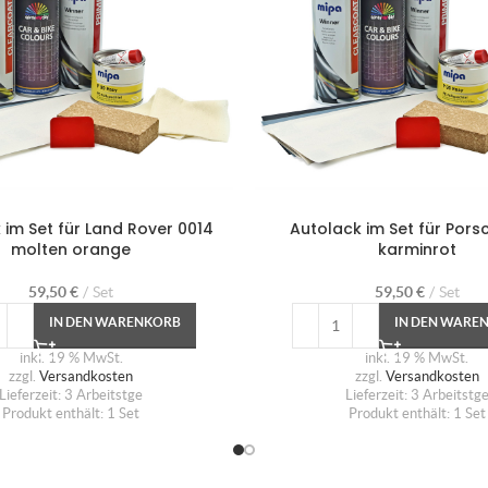
 im Set für Land Rover 0014
Autolack im Set für Pors
molten orange
karminrot
59,50
€
Set
59,50
€
Set
IN DEN WARENKORB
IN DEN WARE
inkl. 19 % MwSt.
inkl. 19 % MwSt.
zzgl.
Versandkosten
zzgl.
Versandkosten
Lieferzeit:
3 Arbeitstge
Lieferzeit:
3 Arbeitstg
Produkt enthält: 1
Set
Produkt enthält: 1
Set