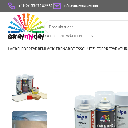
+49(0)155 672 829 82
info@spraymyday.com
KATEGORIE WÄHLEN
LACKE
LEDERFARBEN
LACKIEREN
ARBEITSSCHUTZ
LEDERREPARATUR