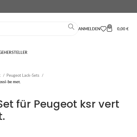
0
ANMELDEN
0,00
€
GE
HERSTELLER
t
Peugeot Lack-Sets
ossi-be met.
et für Peugeot ksr vert
.