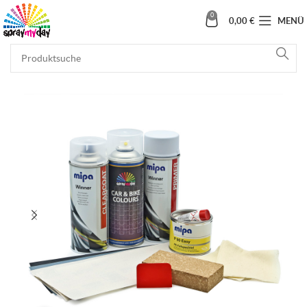
0
0,00
€
MENÜ