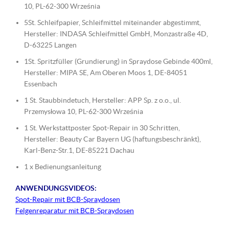
10, PL-62-300 Września
5St. Schleifpapier, Schleifmittel miteinander abgestimmt,
Hersteller: INDASA Schleifmittel GmbH, Monzastraße 4D,
D-63225 Langen
1St. Spritzfüller (Grundierung) in Spraydose Gebinde 400ml,
Hersteller: MIPA SE, Am Oberen Moos 1, DE-84051
Essenbach
1 St. Staubbindetuch, Hersteller: APP Sp. z o.o., ul.
Przemysłowa 10, PL-62-300 Września
1 St. Werkstattposter Spot-Repair in 30 Schritten,
Hersteller: Beauty Car Bayern UG (haftungsbeschränkt),
Karl-Benz-Str.1, DE-85221 Dachau
1 x Bedienungsanleitung
ANWENDUNGSVIDEOS:
Spot-Repair mit BCB-Spraydosen
Felgenreparatur mit BCB-Spraydosen