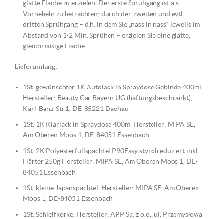
glatte Fläche zu erzielen. Der erste Sprühgang ist als
Vornebeln zu betrachten; durch den zweiten und evtl.
dritten Sprühgang – d.h. in dem Sie „nass in nass“ jeweils im
Abstand von 1-2 Min. Sprühen – erzielen Sie eine glatte,
gleichmäßige Fläche.
Lieferumfang:
1St. gewünschter 1K Autolack in Spraydose Gebinde 400ml
Hersteller: Beauty Car Bayern UG (haftungsbeschränkt),
Karl-Benz-Str.1, DE-85221 Dachau
1St. 1K Klarlack in Spraydose 400ml Hersteller: MIPA SE,
Am Oberen Moos 1, DE-84051 Essenbach
1St. 2K Polyesterfüllspachtel P90Easy styrolreduziert inkl.
Härter 250g Hersteller: MIPA SE, Am Oberen Moos 1, DE-
84051 Essenbach
1St. kleine Japanspachtel, Hersteller: MIPA SE, Am Oberen
Moos 1, DE-84051 Essenbach
1St. Schleifkorke, Hersteller: APP Sp. z o.o., ul. Przemysłowa