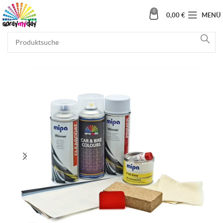
0
0,00
€
MENÜ