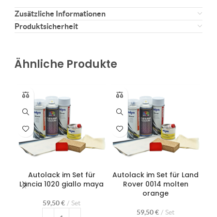
Zusätzliche Informationen
Produktsicherheit
Ähnliche Produkte
Autolack im Set für
Autolack im Set für Land
Lancia 1020 giallo maya
Rover 0014 molten
Re
orange
59,50
€
Set
59,50
€
Set