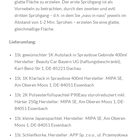
glatte Fläche zu erzielen. Der erste Sprühgang ist als
Vornebeln zu betrachten; durch den zweiten und evtl.
dritten Sprühgang – d.h. in dem Sie „nass in nass“ jeweils im
Abstand von 1-2 Min. Sprühen – erzielen Sie eine glatte,
gleichmäßige Fläche.
Lieferumfang:
1St. gewünschter 1K Autolack in Spraydose Gebinde 400ml
Hersteller: Beauty Car Bayern UG (haftungsbeschränkt),
Karl-Benz-Str.1, DE-85221 Dachau
1St. 1K Klarlack in Spraydose 400ml Hersteller: MIPA SE,
Am Oberen Moos 1, DE-84051 Essenbach
1St. 2K Polyesterfüllspachtel P90Easy styrolreduziert inkl.
Härter 250g Hersteller: MIPA SE, Am Oberen Moos 1, DE-
84051 Essenbach
1St. kleine Japanspachtel, Hersteller: MIPA SE, Am Oberen
Moos 1, DE-84051 Essenbach
1St. Schleifkorke, Hersteller: APP Sp. z o.o., ul. Przemysłowa