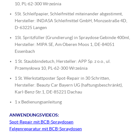
10, PL-62-300 Września
5St. Schleifpapier, Schleifmittel miteinander abgestimmt,
Hersteller: INDASA Schleifmittel GmbH, Monzastraße 4D,
D-63225 Langen
1St. Spritzfüller (Grundierung) in Spraydose Gebinde 400ml,
Hersteller: MIPA SE, Am Oberen Moos 1, DE-84051
Essenbach
1 St. Staubbindetuch, Hersteller: APP Sp. z o.o., ul.
Przemysłowa 10, PL-62-300 Września
1 St. Werkstattposter Spot-Repair in 30 Schritten,
Hersteller: Beauty Car Bayern UG (haftungsbeschränkt),
Karl-Benz-Str.1, DE-85221 Dachau
1 x Bedienungsanleitung
ANWENDUNGSVIDEOS:
Spot-Repair mit BCB-Spraydosen
Felgenreparatur mit BCB-Spraydosen