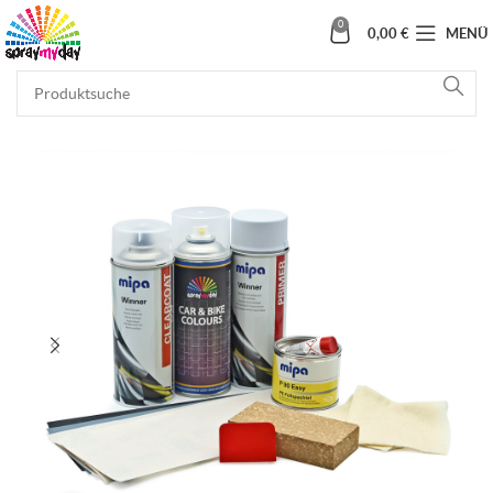
0
0,00
€
MENÜ