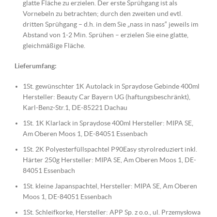
glatte Fläche zu erzielen. Der erste Sprühgang ist als
Vornebeln zu betrachten; durch den zweiten und evtl.
dritten Sprühgang – d.h. in dem Sie „nass in nass“ jeweils im
Abstand von 1-2 Min. Sprühen – erzielen Sie eine glatte,
gleichmäßige Fläche.
Lieferumfang:
1St. gewünschter 1K Autolack in Spraydose Gebinde 400ml
Hersteller: Beauty Car Bayern UG (haftungsbeschränkt),
Karl-Benz-Str.1, DE-85221 Dachau
1St. 1K Klarlack in Spraydose 400ml Hersteller: MIPA SE,
Am Oberen Moos 1, DE-84051 Essenbach
1St. 2K Polyesterfüllspachtel P90Easy styrolreduziert inkl.
Härter 250g Hersteller: MIPA SE, Am Oberen Moos 1, DE-
84051 Essenbach
1St. kleine Japanspachtel, Hersteller: MIPA SE, Am Oberen
Moos 1, DE-84051 Essenbach
1St. Schleifkorke, Hersteller: APP Sp. z o.o., ul. Przemysłowa