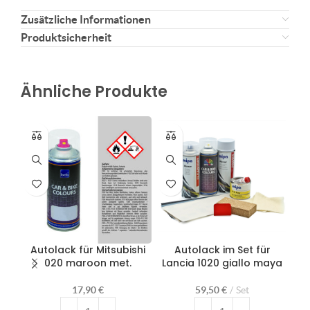
Zusätzliche Informationen
Produktsicherheit
Ähnliche Produkte
Autolack für Mitsubishi
Autolack im Set für
020 maroon met.
Lancia 1020 giallo maya
Ma
17,90
€
59,50
€
Set