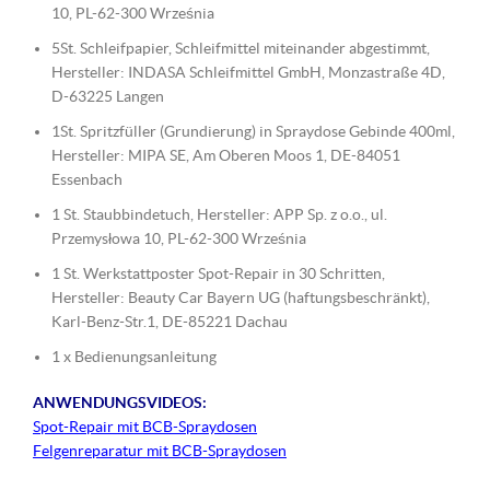
10, PL-62-300 Września
5St. Schleifpapier, Schleifmittel miteinander abgestimmt,
Hersteller: INDASA Schleifmittel GmbH, Monzastraße 4D,
D-63225 Langen
1St. Spritzfüller (Grundierung) in Spraydose Gebinde 400ml,
Hersteller: MIPA SE, Am Oberen Moos 1, DE-84051
Essenbach
1 St. Staubbindetuch, Hersteller: APP Sp. z o.o., ul.
Przemysłowa 10, PL-62-300 Września
1 St. Werkstattposter Spot-Repair in 30 Schritten,
Hersteller: Beauty Car Bayern UG (haftungsbeschränkt),
Karl-Benz-Str.1, DE-85221 Dachau
1 x Bedienungsanleitung
ANWENDUNGSVIDEOS:
Spot-Repair mit BCB-Spraydosen
Felgenreparatur mit BCB-Spraydosen