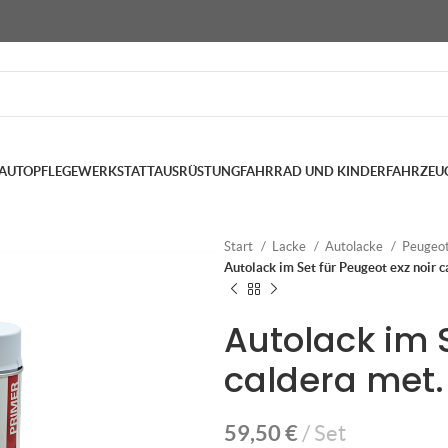
AUTOPFLEGE
WERKSTATTAUSRÜSTUNG
FAHRRAD UND KINDERFAHRZEU
Start
Lacke
Autolacke
Peugeo
Autolack im Set für Peugeot exz noir c
Autolack im S
caldera met.
59,50
€
Set