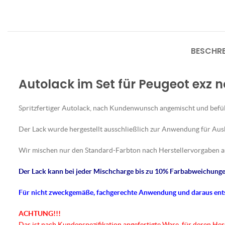
BESCHR
Autolack im Set für Peugeot exz n
Spritzfertiger Autolack, nach Kundenwunsch angemischt und befül
Der Lack wurde hergestellt ausschließlich zur Anwendung für Au
Wir mischen nur den Standard-Farbton nach Herstellervorgaben a
Der Lack kann bei jeder Mischcharge bis zu 10% Farbabweichungen
Für nicht
zweckgemäße
, fachgerechte Anwendung und daraus en
ACHTUNG!!!
Das ist nach Kundenspezifikation angefertigte Ware, für deren He