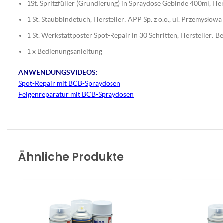
1St. Spritzfüller (Grundierung) in Spraydose Gebinde 400ml, 
1 St. Staubbindetuch, Hersteller: APP Sp. z o.o., ul. Przemysło
1 St. Werkstattposter Spot-Repair in 30 Schritten, Hersteller:
1 x Bedienungsanleitung
ANWENDUNGSVIDEOS:
Spot-Repair mit BCB-Spraydosen
Felgenreparatur mit BCB-Spraydosen
Ähnliche Produkte