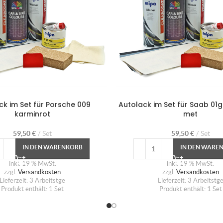
ck im Set für Porsche 009
Autolack im Set für Saab 01g 
karminrot
met
59,50
€
Set
59,50
€
Set
IN DEN WARENKORB
IN DEN WARE
inkl. 19 % MwSt.
inkl. 19 % MwSt.
zzgl.
Versandkosten
zzgl.
Versandkosten
Lieferzeit:
3 Arbeitstge
Lieferzeit:
3 Arbeitstg
Produkt enthält: 1
Set
Produkt enthält: 1
Set