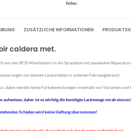
Teilen:
EIBUNG
ZUSÄTZLICHE INFORMATIONEN
PRODUKTSIC
oir caldera met.
lt von den BCB-Mitarbeitern in die Spraydose mit passendem Reparaturs
sbesserungen von kleinen Lackschäden in unterem Fahrzeugbereich.
us, dabei werden keine Farbabweichungen innerhalb von Varianten und 
 aufweisen, daher ist es wichtig die benötigte Lackmenge vorab einzusc
tstehenden Schäden wird keine Haftung übernommen!
rstellung eine individuelle Auswahl durch den Kunden maßgeblich ist.