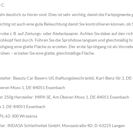
 C.
geln deutlich zu hören sind. Dies ist sehr wichtig, damit die Farbpigment
htig ist auch eine gute Beleuchtung damit Sie kontrollieren können, ob S
 Probe z. B. auf Zeitungs- oder Abdeckpapier. Achten Sie dabei auf den r
ühkopf fest durch. Führen Sie die Sprühdose langsam und gleichmäßig 
ühgang eine glatte Fläche zu erzielen. Der erste Sprühgang ist als Vorne
rühen – erzielen Sie eine glatte, gleichmäßige Fläche.
teller: Beauty Car Bayern UG (haftungsbeschränkt), Karl-Benz-Str.1, D
 Oberen Moos 1, DE-84051 Essenbach
ärter 250g Hersteller: MIPA SE, Am Oberen Moos 1, DE-84051 Essenbach
os 1, DE-84051 Essenbach
0, PL-62-300 Września
steller: INDASA Schleifmittel GmbH, Monzastraße 4D, D-63225 Langen