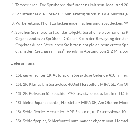
Temperieren: Die Sprühdose darf nicht zu kalt sein. Ideal sind 20
Schütteln Sie die Dose ca. 3 Min. kräftig durch, bis die Mischku
Vorbereitung: Nicht zu lackierende Flächen sind abzudecken. Wic
Sprühen Sie nie sofort auf das Objekt! Sprühen Sie vorher eine
Gegenstandes zu Sprühen. Drücken Sie in der Bewegung den Spr
Objektes durch. Versuchen Sie bitte nicht gleich beim ersten Spr
d.h. in dem Sie „nass in nass“ jeweils im Abstand von 1-2 Min. Sp
Lieferumfang:
1St. gewünschter 1K Autolack in Spraydose Gebinde 400ml Hers
1St. 1K Klarlack in Spraydose 400ml Hersteller: MIPA SE, Am
1St. 2K Polyesterfüllspachtel P90Easy styrolreduziert inkl. H
1St. kleine Japanspachtel, Hersteller: MIPA SE, Am Oberen Mo
1St. Schleifkorke, Hersteller: APP Sp. z o.o., ul. Przemysłowa 1
5St. Schleifpapier, Schleifmittel miteinander abgestimmt, Her