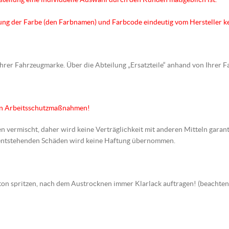
hnung der Farbe (den Farbnamen) und Farbcode eindeutig vom Hersteller k
 Ihrer Fahrzeugmarke. Über die Abteilung „Ersatzteile“ anhand von Ihrer 
en Arbeitsschutzmaßnahmen!
en vermischt, daher wird keine Verträglichkeit mit anderen Mitteln garant
s entstehenden Schäden wird keine Haftung übernommen.
arbton spritzen, nach dem Austrocknen immer Klarlack auftragen! (beach