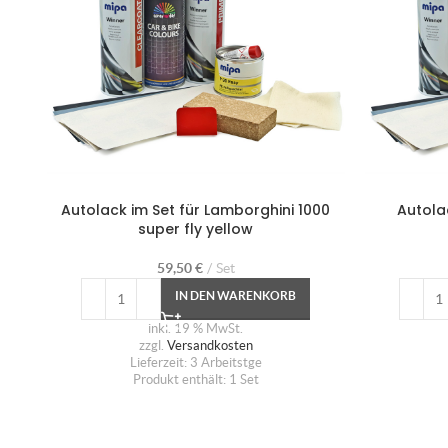
Autolack im Set für Lamborghini 1000
Autola
super fly yellow
59,50
€
Set
IN DEN WARENKORB
inkl. 19 % MwSt.
zzgl.
Versandkosten
Lieferzeit:
3 Arbeitstge
Produkt enthält: 1
Set