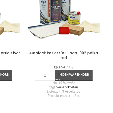
artic silver
Autolack im Set für Subaru 002 polka
Au
red
59,50
€
Set
NKORB
IN DEN WARENKORB
inkl. 19 % MwSt.
zzgl.
Versandkosten
e
Lieferzeit:
3 Arbeitstge
Produkt enthält: 1
Set