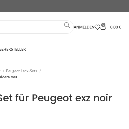
0
ANMELDEN
0,00
€
GE
HERSTELLER
t
Peugeot Lack-Sets
aldera met.
et für Peugeot exz noir