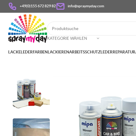
+49(0)155 672 829 82
info@spraymyday.com
KATEGORIE WÄHLEN
LACKE
LEDERFARBEN
LACKIEREN
ARBEITSSCHUTZ
LEDERREPARATUR