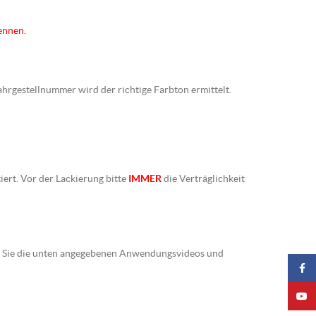
ennen.
Fahrgestellnummer wird der richtige Farbton ermittelt.
iert. Vor der Lackierung bitte
IMMER
die Verträglichkeit
ten Sie die unten angegebenen Anwendungsvideos und
Faceb
YouTu