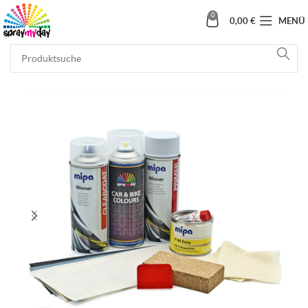
0
0,00
€
MENÜ