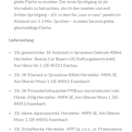
glatte Fläche zu erzielen. Der erste Sprühgang ist als
Vornebeln zu betrachten; durch den zweiten und evtl.
dritten Sprühgang – d.h. in dem Sie „nass in nass“ jeweils im
Abstand von 1-2 Min. Sprühen – erzielen Sie eine glatte,
gleichmäßige Fläche.
Lieferumfang:
1St. gewünschter 1K Autolack in Spraydose Gebinde 400ml
Hersteller: Beauty Car Bayern UG (haftungsbeschränkt),
Karl-Benz-Str.1, DE-85221 Dachau
1St. 1K Klarlack in Spraydose 400ml Hersteller: MIPA SE,
Am Oberen Moos 1, DE-84051 Essenbach
1St. 2K Polyesterfüllspachtel P90Easy styrolreduziert inkl.
Härter 250g Hersteller: MIPA SE, Am Oberen Moos 1, DE-
84051 Essenbach
1St. kleine Japanspachtel, Hersteller: MIPA SE, Am Oberen
Moos 1, DE-84051 Essenbach
1St. Schleifkorke, Hersteller: APP Sp. z o.o., ul. Przemysłowa