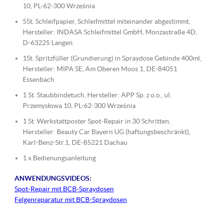
10, PL-62-300 Września
5St. Schleifpapier, Schleifmittel miteinander abgestimmt,
Hersteller: INDASA Schleifmittel GmbH, Monzastraße 4D,
D-63225 Langen
1St. Spritzfüller (Grundierung) in Spraydose Gebinde 400ml,
Hersteller: MIPA SE, Am Oberen Moos 1, DE-84051
Essenbach
1 St. Staubbindetuch, Hersteller: APP Sp. z o.o., ul.
Przemysłowa 10, PL-62-300 Września
1 St. Werkstattposter Spot-Repair in 30 Schritten,
Hersteller: Beauty Car Bayern UG (haftungsbeschränkt),
Karl-Benz-Str.1, DE-85221 Dachau
1 x Bedienungsanleitung
ANWENDUNGSVIDEOS:
Spot-Repair mit BCB-Spraydosen
Felgenreparatur mit BCB-Spraydosen