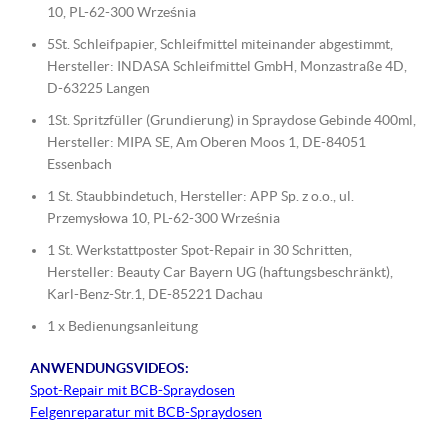
10, PL-62-300 Września
5St. Schleifpapier, Schleifmittel miteinander abgestimmt,
Hersteller: INDASA Schleifmittel GmbH, Monzastraße 4D,
D-63225 Langen
1St. Spritzfüller (Grundierung) in Spraydose Gebinde 400ml,
Hersteller: MIPA SE, Am Oberen Moos 1, DE-84051
Essenbach
1 St. Staubbindetuch, Hersteller: APP Sp. z o.o., ul.
Przemysłowa 10, PL-62-300 Września
1 St. Werkstattposter Spot-Repair in 30 Schritten,
Hersteller: Beauty Car Bayern UG (haftungsbeschränkt),
Karl-Benz-Str.1, DE-85221 Dachau
1 x Bedienungsanleitung
ANWENDUNGSVIDEOS:
Spot-Repair mit BCB-Spraydosen
Felgenreparatur mit BCB-Spraydosen