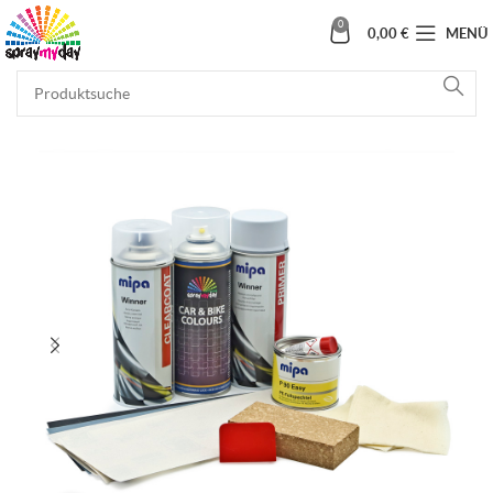
0
0,00
€
MENÜ