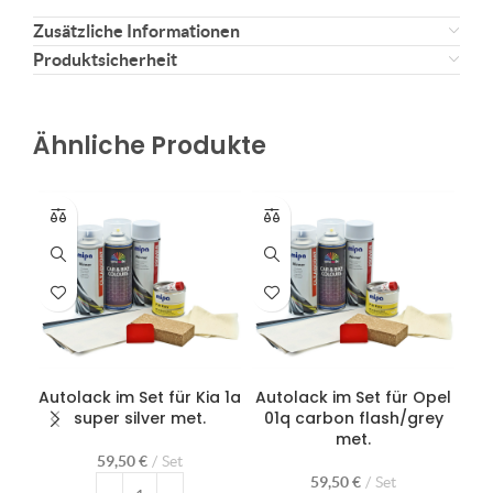
Zusätzliche Informationen
Produktsicherheit
Ähnliche Produkte
Autolack im Set für Kia 1a
Autolack im Set für Opel
super silver met.
01q carbon flash/grey
Re
met.
59,50
€
Set
59,50
€
Set