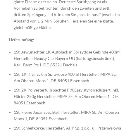
glatte Fläche zu erzielen. Der erste Sprühgang ist als
Vornebeln zu betrachten; durch den zweiten und evtl.
dritten Sprühgang – d.h. in dem Sie „nass in nass“ jeweils im
Abstand von 1-2 Min. Sprühen – erzielen Sie eine glatte,
gleichmäßige Fläche.
Lieferumfang:
1St. gewünschter 1K Autolack in Spraydose Gebinde 400ml
Hersteller: Beauty Car Bayern UG (haftungsbeschränkt),
Karl-Benz-Str.1, DE-85221 Dachau
1St. 1K Klarlack in Spraydose 400ml Hersteller: MIPA SE,
Am Oberen Moos 1, DE-84051 Essenbach
1St. 2K Polyesterfüllspachtel P90Easy styrolreduziert inkl.
Härter 250g Hersteller: MIPA SE, Am Oberen Moos 1, DE-
84051 Essenbach
1St. kleine Japanspachtel, Hersteller: MIPA SE, Am Oberen
Moos 1, DE-84051 Essenbach
1St. Schleifkorke, Hersteller: APP Sp. z o.o., ul. Przemysłowa