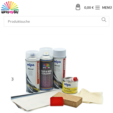
0
0,00
€
MENÜ