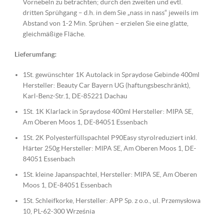
Vornebeln zu betrachten; durch den zweiten und evtl.
dritten Sprühgang – d.h. in dem Sie „nass in nass“ jeweils im
Abstand von 1-2 Min. Sprühen – erzielen Sie eine glatte,
gleichmäßige Fläche.
Lieferumfang:
1St. gewünschter 1K Autolack in Spraydose Gebinde 400ml
Hersteller: Beauty Car Bayern UG (haftungsbeschränkt),
Karl-Benz-Str.1, DE-85221 Dachau
1St. 1K Klarlack in Spraydose 400ml Hersteller: MIPA SE,
Am Oberen Moos 1, DE-84051 Essenbach
1St. 2K Polyesterfüllspachtel P90Easy styrolreduziert inkl.
Härter 250g Hersteller: MIPA SE, Am Oberen Moos 1, DE-
84051 Essenbach
1St. kleine Japanspachtel, Hersteller: MIPA SE, Am Oberen
Moos 1, DE-84051 Essenbach
1St. Schleifkorke, Hersteller: APP Sp. z o.o., ul. Przemysłowa
10, PL-62-300 Września