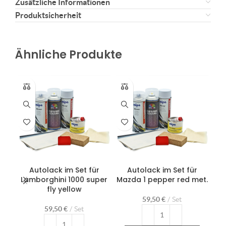
Zusätzliche Informationen
Produktsicherheit
Ähnliche Produkte
Autolack im Set für
Autolack im Set für
Aut
Lamborghini 1000 super
Mazda 1 pepper red met.
Ro
fly yellow
59,50
€
Set
59,50
€
Set