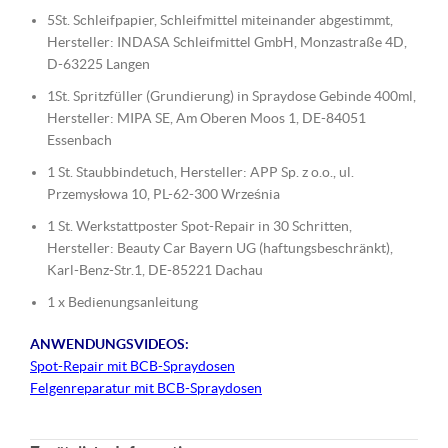
5St. Schleifpapier, Schleifmittel miteinander abgestimmt,
Hersteller: INDASA Schleifmittel GmbH, Monzastraße 4D,
D-63225 Langen
1St. Spritzfüller (Grundierung) in Spraydose Gebinde 400ml,
Hersteller: MIPA SE, Am Oberen Moos 1, DE-84051
Essenbach
1 St. Staubbindetuch, Hersteller: APP Sp. z o.o., ul.
Przemysłowa 10, PL-62-300 Września
1 St. Werkstattposter Spot-Repair in 30 Schritten,
Hersteller: Beauty Car Bayern UG (haftungsbeschränkt),
Karl-Benz-Str.1, DE-85221 Dachau
1 x Bedienungsanleitung
ANWENDUNGSVIDEOS:
Spot-Repair mit BCB-Spraydosen
Felgenreparatur mit BCB-Spraydosen