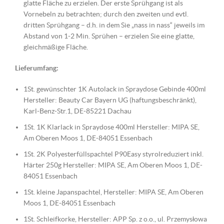
glatte Fläche zu erzielen. Der erste Sprühgang ist als
Vornebeln zu betrachten; durch den zweiten und evtl.
dritten Sprühgang – d.h. in dem Sie „nass in nass“ jeweils im
Abstand von 1-2 Min. Sprühen – erzielen Sie eine glatte,
gleichmäßige Fläche.
Lieferumfang:
1St. gewünschter 1K Autolack in Spraydose Gebinde 400ml
Hersteller: Beauty Car Bayern UG (haftungsbeschränkt),
Karl-Benz-Str.1, DE-85221 Dachau
1St. 1K Klarlack in Spraydose 400ml Hersteller: MIPA SE,
Am Oberen Moos 1, DE-84051 Essenbach
1St. 2K Polyesterfüllspachtel P90Easy styrolreduziert inkl.
Härter 250g Hersteller: MIPA SE, Am Oberen Moos 1, DE-
84051 Essenbach
1St. kleine Japanspachtel, Hersteller: MIPA SE, Am Oberen
Moos 1, DE-84051 Essenbach
1St. Schleifkorke, Hersteller: APP Sp. z o.o., ul. Przemysłowa