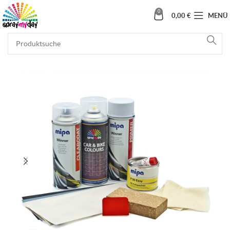
0
0,00
€
MENÜ