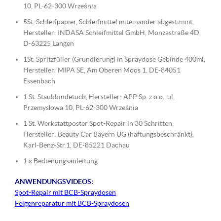
10, PL-62-300 Września
5St. Schleifpapier, Schleifmittel miteinander abgestimmt,
Hersteller: INDASA Schleifmittel GmbH, Monzastraße 4D,
D-63225 Langen
1St. Spritzfüller (Grundierung) in Spraydose Gebinde 400ml,
Hersteller: MIPA SE, Am Oberen Moos 1, DE-84051
Essenbach
1 St. Staubbindetuch, Hersteller: APP Sp. z o.o., ul.
Przemysłowa 10, PL-62-300 Września
1 St. Werkstattposter Spot-Repair in 30 Schritten,
Hersteller: Beauty Car Bayern UG (haftungsbeschränkt),
Karl-Benz-Str.1, DE-85221 Dachau
1 x Bedienungsanleitung
ANWENDUNGSVIDEOS:
Spot-Repair mit BCB-Spraydosen
Felgenreparatur mit BCB-Spraydosen