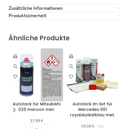
Zusätzliche Informationen
Produktsicherheit
Ähnliche Produkte
Autolack für Mitsubishi
Autolack im Set für
Au
020 maroon met.
Mercedes 001
0
royaldunkelblau met.
17,90
€
59,50
€
Set