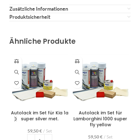
Zusätzliche Informationen
Produktsicherheit
Ähnliche Produkte
Autolack im Set für Kia 1a
Autolack im Set für
Au
super silver met.
Lamborghini 1000 super
fly yellow
59,50
€
Set
59,50
€
Set