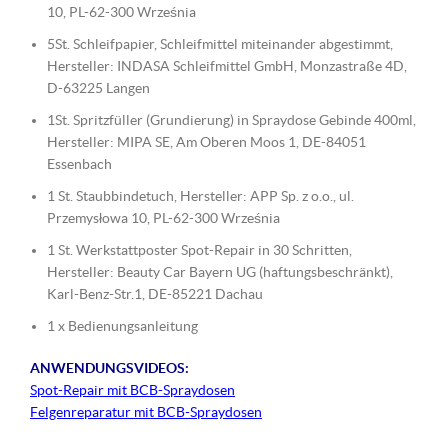
10, PL-62-300 Września
5St. Schleifpapier, Schleifmittel miteinander abgestimmt,
Hersteller: INDASA Schleifmittel GmbH, Monzastraße 4D,
D-63225 Langen
1St. Spritzfüller (Grundierung) in Spraydose Gebinde 400ml,
Hersteller: MIPA SE, Am Oberen Moos 1, DE-84051
Essenbach
1 St. Staubbindetuch, Hersteller: APP Sp. z o.o., ul.
Przemysłowa 10, PL-62-300 Września
1 St. Werkstattposter Spot-Repair in 30 Schritten,
Hersteller: Beauty Car Bayern UG (haftungsbeschränkt),
Karl-Benz-Str.1, DE-85221 Dachau
1 x Bedienungsanleitung
ANWENDUNGSVIDEOS:
Spot-Repair mit BCB-Spraydosen
Felgenreparatur mit BCB-Spraydosen