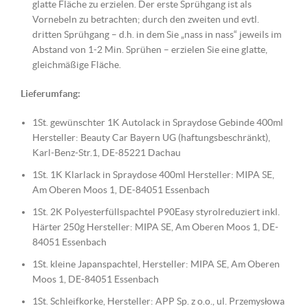
glatte Fläche zu erzielen. Der erste Sprühgang ist als
Vornebeln zu betrachten; durch den zweiten und evtl.
dritten Sprühgang – d.h. in dem Sie „nass in nass“ jeweils im
Abstand von 1-2 Min. Sprühen – erzielen Sie eine glatte,
gleichmäßige Fläche.
Lieferumfang:
1St. gewünschter 1K Autolack in Spraydose Gebinde 400ml
Hersteller: Beauty Car Bayern UG (haftungsbeschränkt),
Karl-Benz-Str.1, DE-85221 Dachau
1St. 1K Klarlack in Spraydose 400ml Hersteller: MIPA SE,
Am Oberen Moos 1, DE-84051 Essenbach
1St. 2K Polyesterfüllspachtel P90Easy styrolreduziert inkl.
Härter 250g Hersteller: MIPA SE, Am Oberen Moos 1, DE-
84051 Essenbach
1St. kleine Japanspachtel, Hersteller: MIPA SE, Am Oberen
Moos 1, DE-84051 Essenbach
1St. Schleifkorke, Hersteller: APP Sp. z o.o., ul. Przemysłowa