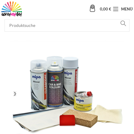
0
0,00
€
MENÜ