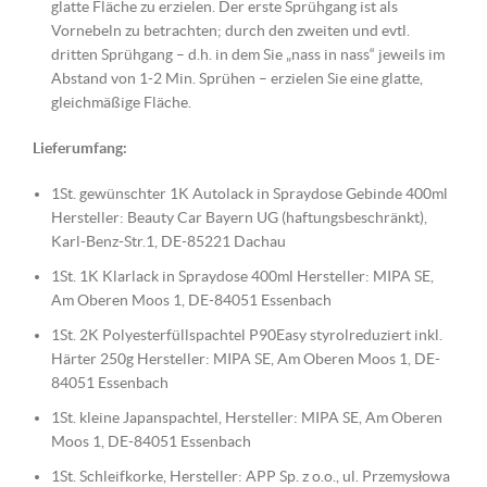
glatte Fläche zu erzielen. Der erste Sprühgang ist als
Vornebeln zu betrachten; durch den zweiten und evtl.
dritten Sprühgang – d.h. in dem Sie „nass in nass“ jeweils im
Abstand von 1-2 Min. Sprühen – erzielen Sie eine glatte,
gleichmäßige Fläche.
Lieferumfang:
1St. gewünschter 1K Autolack in Spraydose Gebinde 400ml
Hersteller: Beauty Car Bayern UG (haftungsbeschränkt),
Karl-Benz-Str.1, DE-85221 Dachau
1St. 1K Klarlack in Spraydose 400ml Hersteller: MIPA SE,
Am Oberen Moos 1, DE-84051 Essenbach
1St. 2K Polyesterfüllspachtel P90Easy styrolreduziert inkl.
Härter 250g Hersteller: MIPA SE, Am Oberen Moos 1, DE-
84051 Essenbach
1St. kleine Japanspachtel, Hersteller: MIPA SE, Am Oberen
Moos 1, DE-84051 Essenbach
1St. Schleifkorke, Hersteller: APP Sp. z o.o., ul. Przemysłowa