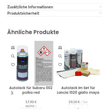
Zusätzliche Informationen
Produktsicherheit
Ähnliche Produkte
Autolack für Subaru 002
Autolack im Set für
Au
polka red
Lancia 1020 giallo maya
17,90
€
59,50
€
Set
44,75
€
/
l