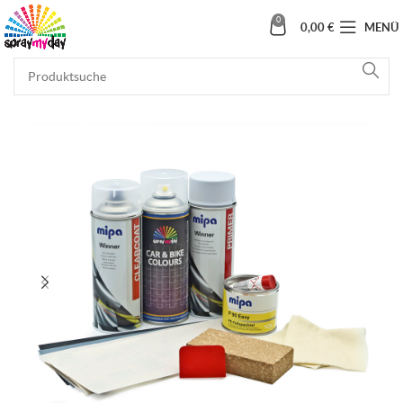
0
0,00
€
MENÜ