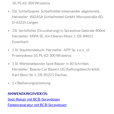
10, PL-62-300 Września
5St. Schleifpapier, Schleifmittel miteinander abgestimmt,
Hersteller: INDASA Schleifmittel GmbH, Monzastraße 4D,
D-63225 Langen
1St. Spritzfüller (Grundierung) in Spraydose Gebinde 400ml,
Hersteller: MIPA SE, Am Oberen Moos 1, DE-84051
Essenbach
1 St. Staubbindetuch, Hersteller: APP Sp. z o.o., ul.
Przemysłowa 10, PL-62-300 Września
1 St. Werkstattposter Spot-Repair in 30 Schritten,
Hersteller: Beauty Car Bayern UG (haftungsbeschränkt),
Karl-Benz-Str.1, DE-85221 Dachau
1 x Bedienungsanleitung
ANWENDUNGSVIDEOS:
Spot-Repair mit BCB-Spraydosen
Felgenreparatur mit BCB-Spraydosen