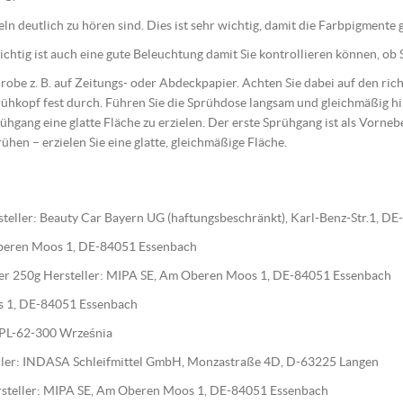
geln deutlich zu hören sind. Dies ist sehr wichtig, damit die Farbpigment
htig ist auch eine gute Beleuchtung damit Sie kontrollieren können, ob S
 Probe z. B. auf Zeitungs- oder Abdeckpapier. Achten Sie dabei auf den r
ühkopf fest durch. Führen Sie die Sprühdose langsam und gleichmäßig 
ühgang eine glatte Fläche zu erzielen. Der erste Sprühgang ist als Vorne
rühen – erzielen Sie eine glatte, gleichmäßige Fläche.
teller: Beauty Car Bayern UG (haftungsbeschränkt), Karl-Benz-Str.1, D
 Oberen Moos 1, DE-84051 Essenbach
ärter 250g Hersteller: MIPA SE, Am Oberen Moos 1, DE-84051 Essenbach
os 1, DE-84051 Essenbach
0, PL-62-300 Września
steller: INDASA Schleifmittel GmbH, Monzastraße 4D, D-63225 Langen
Hersteller: MIPA SE, Am Oberen Moos 1, DE-84051 Essenbach