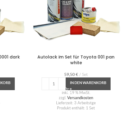
0001 dark
Autolack im Set für Toyota 001 pan
Au
white
59,50
€
Set
NKORB
IN DEN WARENKORB
inkl. 19 % MwSt.
zzgl.
Versandkosten
e
Lieferzeit:
3 Arbeitstge
Produkt enthält: 1
Set