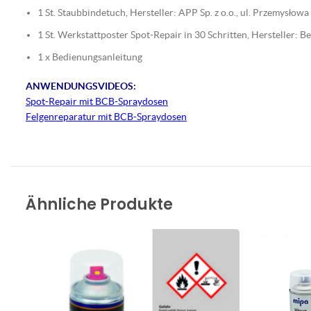
1 St. Staubbindetuch, Hersteller: APP Sp. z o.o., ul. Przemysło
1 St. Werkstattposter Spot-Repair in 30 Schritten, Hersteller:
1 x Bedienungsanleitung
ANWENDUNGSVIDEOS:
Spot-Repair mit BCB-Spraydosen
Felgenreparatur mit BCB-Spraydosen
Ähnliche Produkte