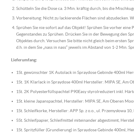
Schütteln Sie die Dose ca. 3 Min. kräftig durch, bis die Mischku
Vorbereitung: Nicht zu lackierende Flächen sind abzudecken. Wic
Sprühen Sie nie sofort auf das Objekt! Sprühen Sie vorher eine
Gegenstandes zu Sprühen. Drücken Sie in der Bewegung den Spr
Objektes durch. Versuchen Sie bitte nicht gleich beim ersten Spr
d.h. in dem Sie „nass in nass“ jeweils im Abstand von 1-2 Min. Sp
Lieferumfang:
1St. gewünschter 1K Autolack in Spraydose Gebinde 400ml Hers
1St. 1K Klarlack in Spraydose 400ml Hersteller: MIPA SE, Am
1St. 2K Polyesterfüllspachtel P90Easy styrolreduziert inkl. H
1St. kleine Japanspachtel, Hersteller: MIPA SE, Am Oberen Mo
1St. Schleifkorke, Hersteller: APP Sp. z o.o., ul. Przemysłowa 1
5St. Schleifpapier, Schleifmittel miteinander abgestimmt, Her
1St. Spritzfüller (Grundierung) in Spraydose Gebinde 400ml, 