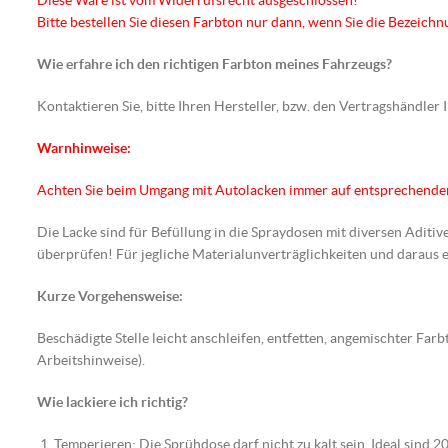
Diese Ware ist vom Widerrufsrecht ausgeschlossen!
Bitte bestellen Sie diesen Farbton nur dann, wenn Sie die Bezeic
Wie erfahre ich den richtigen Farbton meines Fahrzeugs?
Kontaktieren Sie, bitte Ihren Hersteller, bzw. den Vertragshändler
Warnhinweise:
Achten Sie beim Umgang mit Autolacken immer auf entsprechend
Die Lacke sind für Befüllung in die Spraydosen mit diversen Aditiv
überprüfen! Für jegliche Materialunverträglichkeiten und darau
Kurze Vorgehensweise:
Beschädigte Stelle leicht anschleifen, entfetten, angemischter F
Arbeitshinweise).
Wie lackiere ich richtig?
Temperieren: Die Sprühdose darf nicht zu kalt sein. Ideal sind 20