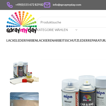
+49(0)155 672 829 82
info@spraymyday.com
KATEGORIE WÄHLEN
LACKE
LEDERFARBEN
LACKIEREN
ARBEITSSCHUTZ
LEDERREPARATUR