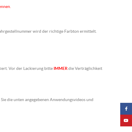
ennen.
Fahrgestellnummer wird der richtige Farbton ermittelt.
iert. Vor der Lackierung bitte
IMMER
die Verträglichkeit
ten Sie die unten angegebenen Anwendungsvideos und
Faceb
YouTu