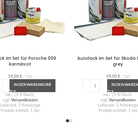
ck im Set für Porsche 009
Autolack im Set für Skoda 
karminrot
grey
59,50
€
Set
59,50
€
Set
IN DEN WARENKORB
IN DEN WARE
inkl. 19 % MwSt.
inkl. 19 % MwSt.
zzgl.
Versandkosten
zzgl.
Versandkosten
Lieferzeit:
3 Arbeitstge
Lieferzeit:
3 Arbeitstg
Produkt enthält: 1
Set
Produkt enthält: 1
Set