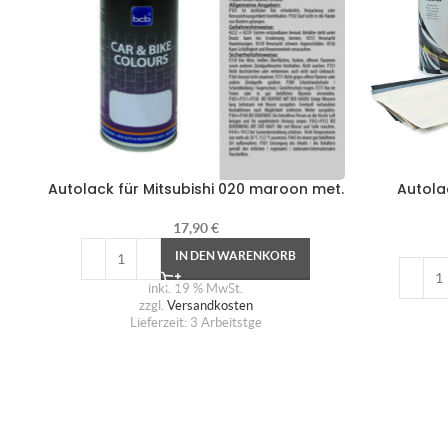
Autolack für Mitsubishi 020 maroon met.
Autola
17,90
€
IN DEN WARENKORB
inkl. 19 % MwSt.
zzgl.
Versandkosten
Lieferzeit:
3 Arbeitstge