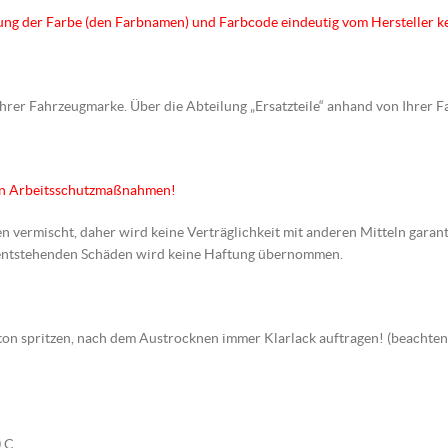
hnung der Farbe (den Farbnamen) und Farbcode eindeutig vom Hersteller k
 Ihrer Fahrzeugmarke. Über die Abteilung „Ersatzteile“ anhand von Ihrer 
en Arbeitsschutzmaßnahmen!
en vermischt, daher wird keine Verträglichkeit mit anderen Mitteln garant
s entstehenden Schäden wird keine Haftung übernommen.
arbton spritzen, nach dem Austrocknen immer Klarlack auftragen! (beach
 C.