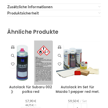
Zusätzliche Informationen
Produktsicherheit
Ähnliche Produkte
Autolack für Subaru 002
Autolack im Set für
Au
polka red
Mazda 1 pepper red met.
0
17,90
€
59,50
€
Set
44,75
€
/
l