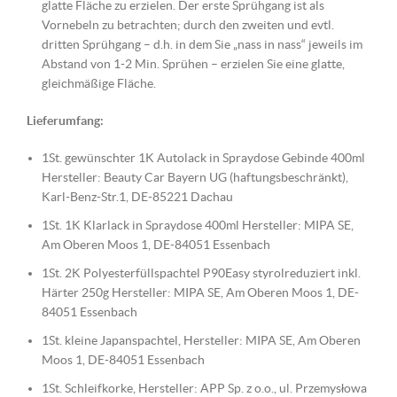
glatte Fläche zu erzielen. Der erste Sprühgang ist als
Vornebeln zu betrachten; durch den zweiten und evtl.
dritten Sprühgang – d.h. in dem Sie „nass in nass“ jeweils im
Abstand von 1-2 Min. Sprühen – erzielen Sie eine glatte,
gleichmäßige Fläche.
Lieferumfang:
1St. gewünschter 1K Autolack in Spraydose Gebinde 400ml
Hersteller: Beauty Car Bayern UG (haftungsbeschränkt),
Karl-Benz-Str.1, DE-85221 Dachau
1St. 1K Klarlack in Spraydose 400ml Hersteller: MIPA SE,
Am Oberen Moos 1, DE-84051 Essenbach
1St. 2K Polyesterfüllspachtel P90Easy styrolreduziert inkl.
Härter 250g Hersteller: MIPA SE, Am Oberen Moos 1, DE-
84051 Essenbach
1St. kleine Japanspachtel, Hersteller: MIPA SE, Am Oberen
Moos 1, DE-84051 Essenbach
1St. Schleifkorke, Hersteller: APP Sp. z o.o., ul. Przemysłowa