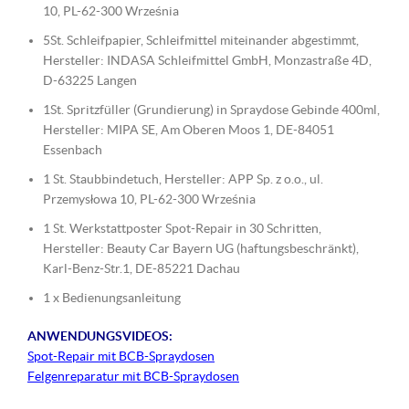
10, PL-62-300 Września
5St. Schleifpapier, Schleifmittel miteinander abgestimmt,
Hersteller: INDASA Schleifmittel GmbH, Monzastraße 4D,
D-63225 Langen
1St. Spritzfüller (Grundierung) in Spraydose Gebinde 400ml,
Hersteller: MIPA SE, Am Oberen Moos 1, DE-84051
Essenbach
1 St. Staubbindetuch, Hersteller: APP Sp. z o.o., ul.
Przemysłowa 10, PL-62-300 Września
1 St. Werkstattposter Spot-Repair in 30 Schritten,
Hersteller: Beauty Car Bayern UG (haftungsbeschränkt),
Karl-Benz-Str.1, DE-85221 Dachau
1 x Bedienungsanleitung
ANWENDUNGSVIDEOS:
Spot-Repair mit BCB-Spraydosen
Felgenreparatur mit BCB-Spraydosen