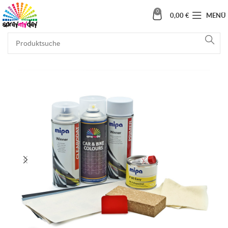
0
0,00
€
MENÜ